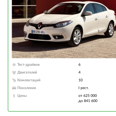
Тест-драйвов
6
Двигателей
4
Комлектаций
10
Поколение
I рест.
Цены
от 625 000
до 841 600