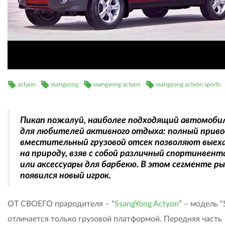
actyon
ssangyong
ssangyong actyon
ssangyong actyon sports
Пикап пожалуй, наиболее подходящий автомоби
для любителей активного отдыха: полный приво
вместительный грузовой отсек позволяют выех
на природу, взяв с собой различный спортинвент
или аксессуары для барбекю. В этом сегменте р
появился новый игрок.
ОТ СВОЕГО прародителя – “
SsangYong Actyon
” – модель “
отличается только грузовой платформой. Передняя часть