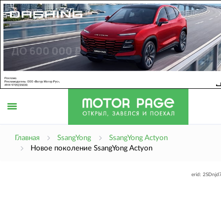
Открыть
Главная
SsangYong
SsangYong Actyon
Новое поколение SsangYong Actyon
меню
erid: 2SDnj