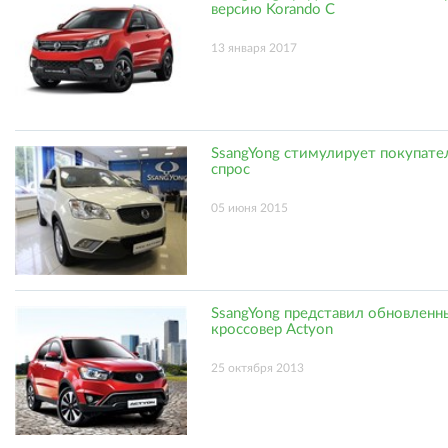
версию Korando C
13 января 2017
SsangYong стимулирует покупате
спрос
05 июня 2015
SsangYong представил обновленн
кроссовер Actyon
25 октября 2013