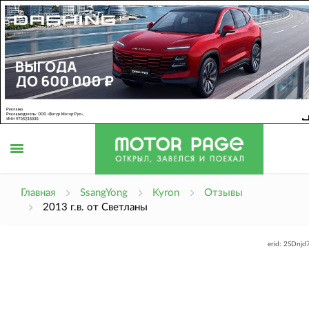
Открыть
Главная
SsangYong
Kyron
Отзывы
2013 г.в. от Светланы
меню
erid: 2SDnj