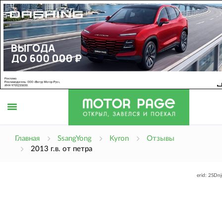
Открыть
Главная
SsangYong
Kyron
Отзывы
2013 г.в. от петра
меню
erid: 2SDn