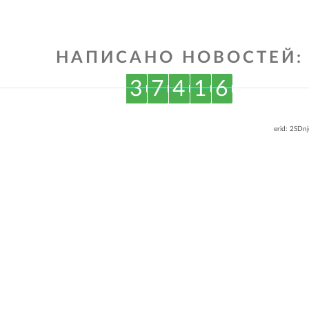
ВКонтакте
Одноклассниках
НАПИСАНО НОВОСТЕЙ:
3
7
4
1
6
erid: 2SDn