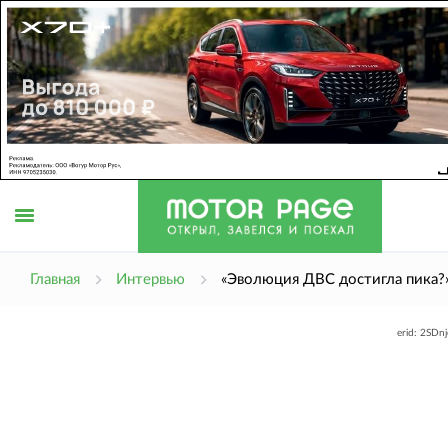
Открыть
Главная
Интервью
«Эволюция ДВС достигла пика?
erid: 2SDn
меню