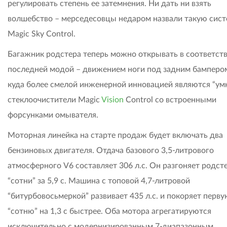
регулировать степень ее затемнения. Ни дать ни взять
волшебство – мерседесовцы недаром назвали такую сис
Magic Sky Control.
Багажник родстера теперь можно открывать в соответств
последней модой – движением ноги под задним бамперо
куда более смелой инженерной инновацией являются “ум
стеклоочистители Magic
Vision
Control со встроенными
форсунками омывателя.
Моторная линейка на старте продаж будет включать два
бензиновых двигателя. Отдача базового 3,5-литрового
атмосферного V6 составляет 306 л.с. Он разгоняет родст
“сотни” за 5,9 с. Машина с топовой 4,7-литровой
“битурбовосьмеркой” развивает 435 л.с. и покоряет перв
“сотню” на 1,3 с быстрее. Оба мотора агрегатируются
исключительно с модернизированным 7-диапазонным