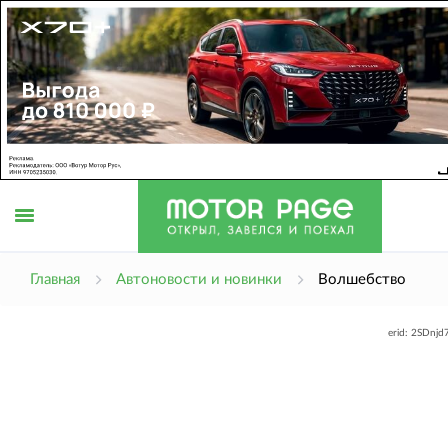
Открыть
Главная
Автоновости и новинки
Волшебство
erid: 2SDnj
меню