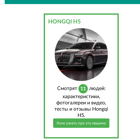
HONGQI H5
Cмотрят
людей:
11
характеристики,
фотогалереи и видео,
тесты и отзывы Hongqi
H5.
Хочу узнать про эту машину