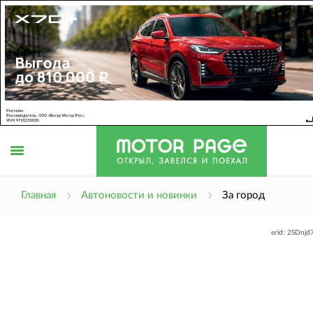
Открыть
Главная
Автоновости и новинки
За город
erid: 2SDnj
меню