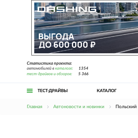
Статистика проекта:
автомобилей в
каталоге:
1354
тест-драйвов и обзоров:
5 366
ТЕСТ-ДРАЙВЫ
КАТАЛОГ
Открыть
Главная
Автоновости и новинки
Польский
меню