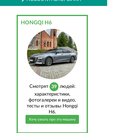
HONGQI H6
Cмотрят
людей:
39
характеристики,
фотогалереи и видео,
тесты и отзывы Hongqi
H6.
Хочу узнать про эту машину