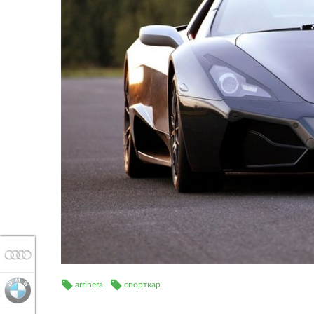
AUDI
arrinera
спорткар
BMW