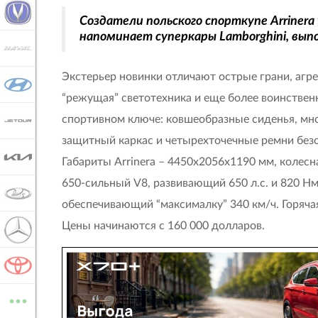
CHANGAN
Создатели польского спорткупе Arriner
напоминает суперкары Lamborghini, выпо
HAVAL
Экстерьер новинки отличают острые грани, аг
HYUNDAI
“режущая” светотехника и еще более воинстве
спортивном ключе: ковшеобразные сиденья, мн
JETOUR
защитный каркас и четырехточечные ремни безоп
KIA
Габариты Arrinera – 4450х2056х1190 мм, колесна
650-сильный V8, развивающий 650 л.с. и 820 Нм,
LADA
обеспечивающий “максималку” 340 км/ч. Горячая
Цены начинаются с 160 000 долларов.
MERCEDES-BENZ
TOYOTA
...
ВСЕ МАРКИ