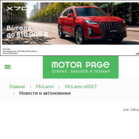
Открыть
Главная
McLaren
McLaren 600LT
Новости и автоновинки
меню
erid: 2SDn