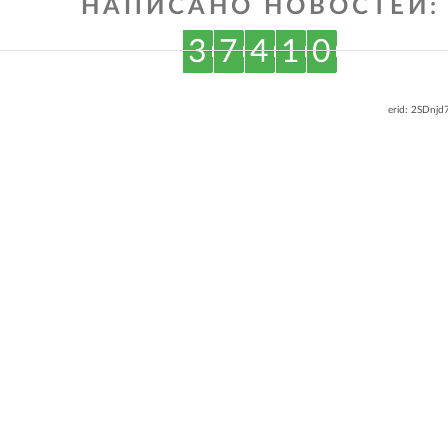
НАПИСАНО НОВОСТЕЙ:
3
7
4
1
0
erid: 2SDnj