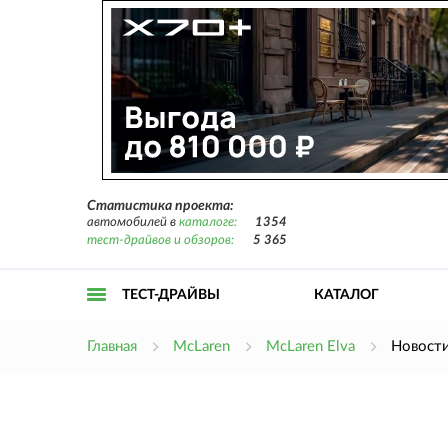
Статистика проекта:
автомобилей в
каталоге:
1354
тест-драйвов и обзоров:
5 365
ТЕСТ-ДРАЙВЫ
КАТАЛОГ
Открыть
Главная
McLaren
McLaren Elva
Новости
меню