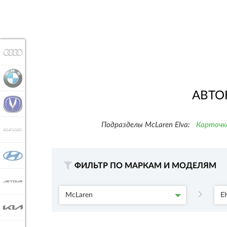
AUDI
BMW
АВТО
CHANGAN
Подразделы McLaren Elva:
Карточк
HAVAL
HYUNDAI
ФИЛЬТР ПО МАРКАМ И МОДЕЛЯМ
JETOUR
McLaren
El
KIA