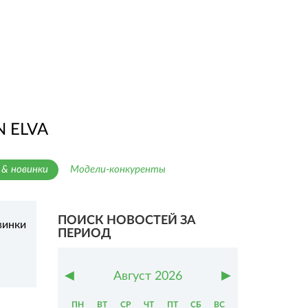
 ELVA
& новинки
Модели-конкуренты
ПОИСК НОВОСТЕЙ ЗА
винки
ПЕРИОД
◀
▶
Август
2026
ПН
ВТ
СР
ЧТ
ПТ
СБ
ВС