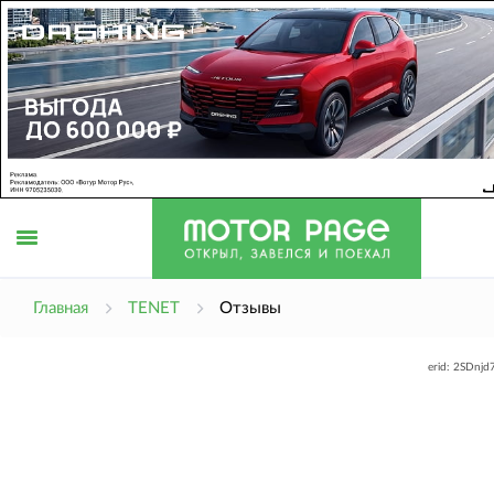
Открыть
Главная
TENET
Отзывы
erid: 2SDnj
меню