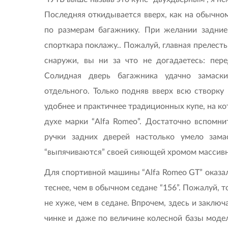
Последняя откидывается вверх, как на обычно
по размерам багажнику. При желании задни
спорткара поклажу.. Пожалуй, главная прелесть 
снаружи, вы ни за что не догадаетесь: пер
Солидная дверь багажника удачно замаск
отдельного. Только подняв вверх всю створку
удобнее и практичнее традиционных купе, на ко
духе марки “Alfa Romeo”. Достаточно вспомни
ручки задних дверей настолько умело зама
“выпячиваются” своей сияющей хромом массивно
Для спортивной машины “Alfa Romeo GT” оказала
теснее, чем в обычном седане “156”. Пожалуй,
не хуже, чем в седане. Впрочем, здесь и заключ
чинке и даже по величине колесной базы модел