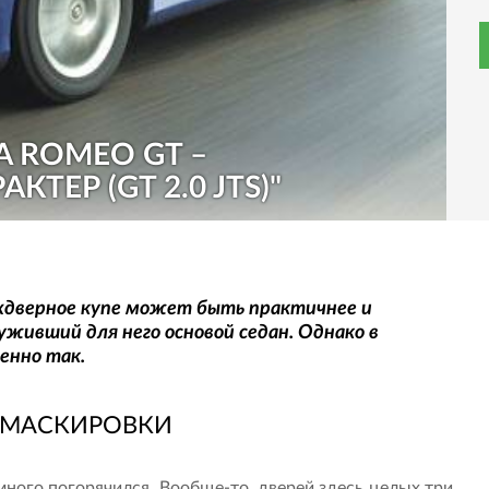
A ROMEO GT –
ТЕР (GT 2.0 JTS)"
ухдверное купе может быть практичнее и
уживший для него основой седан. Однако в
менно так.
 МАСКИРОВКИ
много погорячился. Вообще-то, дверей здесь целых три.