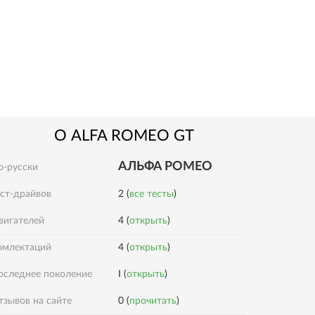
О
ALFA ROMEO
GT
AЛЬФА РОМЕО
о-русски
ест-драйвов
2 (
все тесты
)
вигателей
4 (
открыть
)
4 (
открыть
)
омлектаций
оследнее поколение
I (
открыть
)
0 (
прочитать
)
тзывов на сайте