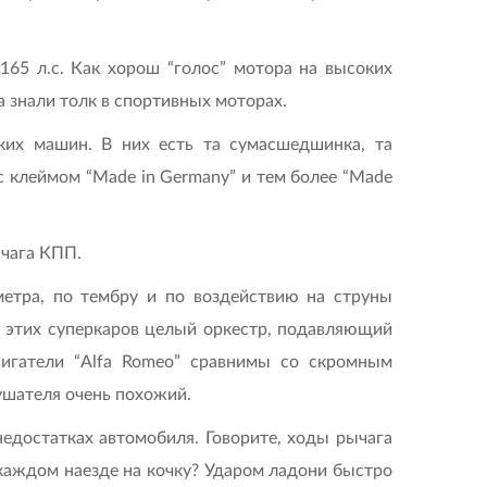
165 л.с. Как хорош “голос” мотора на высоких
а знали толк в спортивных моторах.
ских машин. В них есть та сумасшедшинка, та
 с клеймом “Made in Germany” и тем более “Made
ычага КПП.
етра, по тембру и по воздействию на струны
з этих суперкаров целый оркестр, подавляющий
игатели “Alfa Romeo” сравнимы со скромным
ушателя очень похожий.
недостатках автомобиля. Говорите, ходы рычага
 каждом наезде на кочку? Ударом ладони быстро