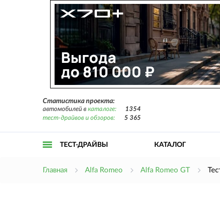
Статистика проекта:
автомобилей в
каталоге:
1354
тест-драйвов и обзоров:
5 365
ТЕСТ-ДРАЙВЫ
КАТАЛОГ
Открыть
Главная
Alfa Romeo
Alfa Romeo GT
Тес
меню