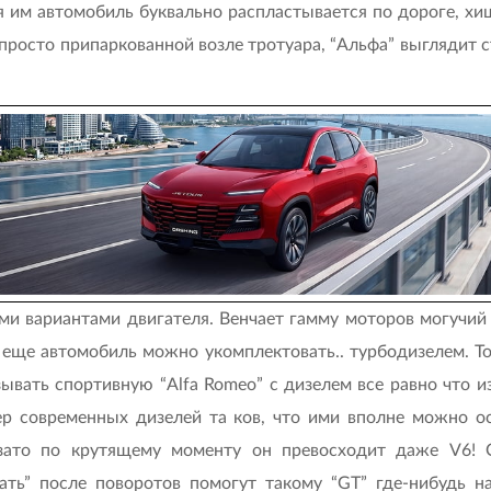
ря им автомобиль буквально распластывается по дороге, 
росто припаркованной возле тротуара, “Альфа” выглядит с
ми вариантами двигателя. Венчает гамму моторов могучий
 еще автомобиль можно укомплектовать.. турбодизелем. Т
зывать спортивную “Alfa Romeo” с дизелем все равно что 
тер современных дизелей та ков, что ими вполне можно 
, зато по крутящему моменту он превосходит даже V6! 
ать” после поворотов помогут такому “GT” где-нибудь н