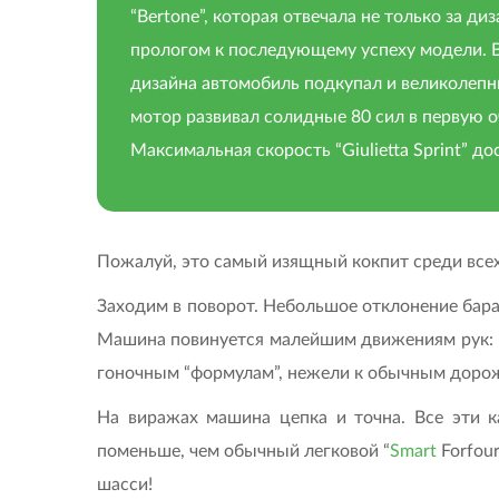
“Bertone”, которая отвечала не только за ди
прологом к последующему успеху модели. В
дизайна автомобиль подкупал и великолепн
мотор развивал солидные 80 сил в первую 
Максимальная скорость “Giulietta Sprint” д
Пожалуй, это самый изящный кокпит среди всех
Заходим в поворот. Небольшое отклонение баран
Машина повинуется малейшим движениям рук: вед
гоночным “формулам”, нежели к обычным дор
На виражах машина цепка и точна. Все эти к
поменьше, чем обычный легковой “
Smart
Forfou
шасси!