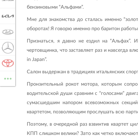
JETOUR
бензиновыми “Альфами”.
KIA
Мне для знакомства до сталась именно “золот
оборотах! Я говорю именно про баритон работы 
LADA
Признаться, я давно не ездил на “Альфах”. 
MERCEDES-BENZ
чертовщинка, что заставляет раз и навсегда вл
in Japan”.
TOYOTA
Салон выдержан в традициях итальянских спор
...
ВСЕ МАРКИ
Пронзительный рокот мотора, которым сопро
водительской души сравним с “голосами” двига
сумасшедшим напором всевозможных секций 
квартетом, позволяющим прослушать всю партит
Поэтому, в очередной раз взвинтив квартет ци
КПП слишком велики? Зато как четко включаютс