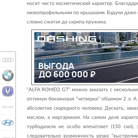
носит чисто косметический характер. Благода
низкопрофильными по крышками. Будучи даже п
словно сжатая до скрипа пружина.
AUDI
BMW
“ALFA ROMEO GT” можно заказать с нескольки
CHANGAN
оптимум бензиновая “четверка” объемом 2 л. А
HAVAL
абсолютно скаредного человека. Дескать, зака
маслом, а маргарином. На самом деле харак
HYUNDAI
турбодизеля не особо впечатляет (150 сил)
следовательно возможность резко “выстрелив