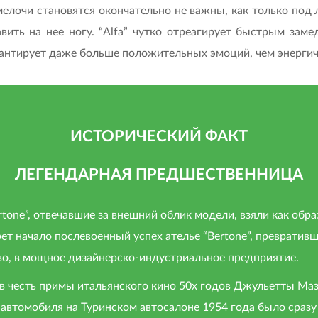
мелочи становятся окончательно не важны, как только под
вить на нее ногу. “Alfa” чутко отреагирует быстрым зам
рантирует даже больше положительных эмоций, чем энергич
ИСТОРИЧЕСКИЙ ФАКТ
ЛЕГЕНДАРНАЯ ПРЕДШЕСТВЕННИЦА
tone”, отвечавшие за внешний облик модели, взяли как обра
рет начало послевоенный успех ателье “Bertone”, превратив
во, в мощное дизайнерско-индустриальное предприятие.
в честь примы итальянского кино 50х годов Джульетты Ма
 автомобиля на Туринском автосалоне 1954 года было сразу 