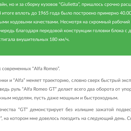
зайн, но и за сборку кузовов “Giulietta”, пришлось срочно р
 итоге вплоть до 1965 года было построено примерно 40.0
ыми ходовыми качествами. Несмотря на скромный рабочий о
очередь благодаря передовой конструкции головки блока с
остигала внушительных 180 км/ч.
 современных “Alfa Romeo”.
ки и “Alfa” меняет траекторию, словно сверх быстрый экс
ь руль “Alfa Romeo GT” делает всего два оборота от упор
ожным моделям, пусть даже мощным и быстроходным.
ачества “GT” демонстрирует без излишне зажатой подвес
r”, на котором мне довелось поездить на следующий день.