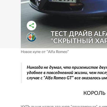
ТЕСТ ДРАЙВ ALF
РАССКАЗАТЬ ВО ВКОНТАКТЕ
РАССКАЗАТЬ В ОДНОКЛАССНИКАХ
"СКРЫТНЫЙ ХАРАК
Новое купе от “Alfa Romeo”
Никогда не думал, что приземистое дв
удобнее в повседневной жизни, чем посл
случае с “Alfa Romeo GT” все оказалось и
КОРОЛЬ
ЧУТЬ выше назвав это купе “двухдверным”, я не