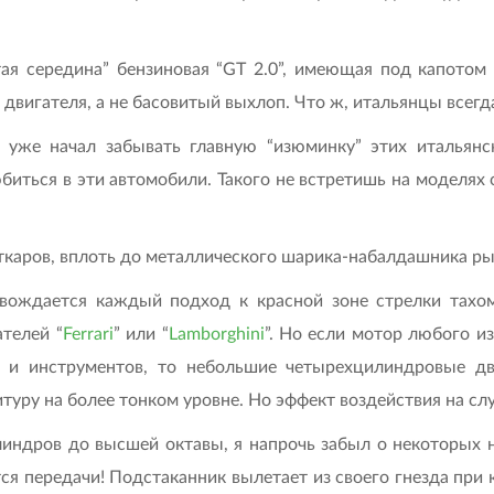
ая середина” бензиновая “GT 2.0”, имеющая под капотом 
двигателя, а не басовитый выхлоп. Что ж, итальянцы всегд
И уже начал забывать главную “изюминку” этих итальян
юбиться в эти автомобили. Такого не встретишь на моделях
ткаров, вплоть до металлического шарика-набалдашника р
вождается каждый подход к красной зоне стрелки тахом
телей “
Ferrari
” или “
Lamborghini
”. Но если мотор любого и
и инструментов, то небольшие четырехцилиндровые дв
уру на более тонком уровне. Но эффект воздействия на сл
линдров до высшей октавы, я напрочь забыл о некоторых 
я передачи! Подстаканник вылетает из своего гнезда при