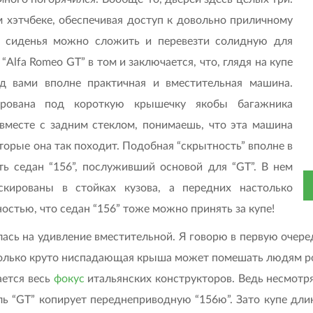
м хэтчбеке, обеспечивая доступ к довольно приличному
е сиденья можно сложить и перевезти солидную для
“Alfa Romeo GT” в том и заключается, что, глядя на купе
ед вами вполне практичная и вместительная машина.
ирована под короткую крышечку якобы багажника
 вместе с задним стеклом, понимаешь, что эта машина
торые она так походит. Подобная “скрытность” вполне в
ть седан “156”, послуживший основой для “GT”. В нем
скированы в стойках кузова, а передних настолько
стью, что седан “156” тоже можно принять за купе!
сь на удивление вместительной. Я говорю в первую очеред
 только круто ниспадающая крыша может помешать людям р
ается весь
фокус
итальянских конструкторов. Ведь несмотря
ь “GT” копирует переднеприводную “156ю”. Зато купе длин