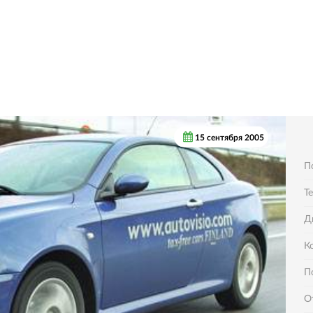
15 сентября 2005
П
Т
Д
К
П
О