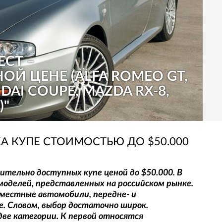
СТ –
ОЙ ЦЕНЕ (ALFA ROMEO GT,
DAI COUPE, MAZDA RX-8,
)"
А КУПЕ СТОИМОСТЬЮ ДО $50.000
ительно доступных купе ценой до $50.000. В
оделей, представленных на российском рынке.
ехместные автомобили, передне- и
е. Словом, выбор достаточно широк.
ве категории. К первой относятся