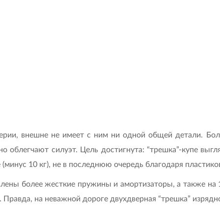
серии, внешне не имеет с ним ни одной общей детали. Бо
 облегчают силуэт. Цель достигнута: “трешка”-купе выгл
че (минус 10 кг), не в последнюю очередь благодаря пласти
влены более жесткие пружины и амортизаторы, а также на 
 Правда, на неважной дороге двухдверная “трешка” изрядн