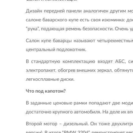
Дизайн передней панели аналогичен другим мо
салоне баварского купе есть своя изюминка: до
“рука”, подающая ремень безопасности. Очень у
Салон купе баварцы называют четырехместным.
центральный подлокотник.
В стандартную комплектацию входят АБС, сис
электропакет, обогрев внешних зеркал, обтяну
легкосплавные диски.
Что под капотом?
В заданные ценовые рамки попадают две модиф
достаточно крупного автомобиля. На деле их вп
Второй мотор – дизельный. Он тоже двухлитро
версии). В итоге “BMW 320d” демонстрирует вес