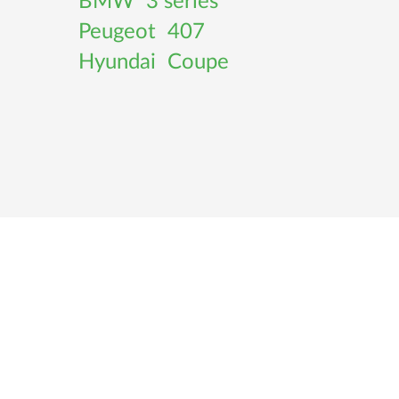
BMW
3 series
Peugeot
407
Hyundai
Coupe