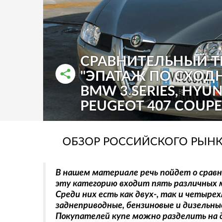
СРАВНИТЕЛЬНЫЙ ТЕ
"ЭПАТАЖ ПО СХОДН
BMW 3 SERIES, HYUN
РАССКАЗАТЬ ВО ВКОНТАКТЕ
РАССКАЗАТЬ В ОДНОКЛАССНИКАХ
PEUGEOT 407 COUPE
ОБЗОР РОССИЙСКОГО РЫНК
В нашем материале речь пойдет о сравн
эту категорию входит пять различных м
Среди них есть как двух-, так и четыр
заднеприводные, бензиновые и дизельны
Покупателей купе можно разделить на д