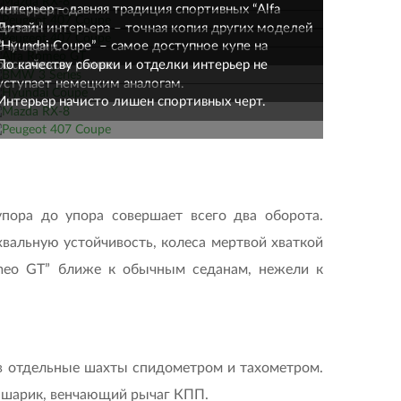
интерьер – давняя традиция спортивных “Alfa
конкурентов.
Дизайн интерьера – точная копия других моделей
Romeo”.
“Hyundai Coupe” – самое доступное купе на
3-й серии.
По качеству сборки и отделки интерьер не
российском рынке.
уступает немецким аналогам.
Интерьер начисто лишен спортивных черт.
упора до упора совершает всего два оборота.
вальную устойчивость, колеса мертвой хваткой
omeo GT” ближе к обычным седанам, нежели к
и в отдельные шахты спидометром и тахометром.
й шарик, венчающий рычаг КПП.