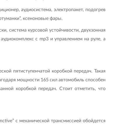
диционер, аудиосистема, электропакет, подогрев
отуманки”, ксеноновые фары.
ски, система курсовой устойчивости, двухзонная
аудиокомплекс с mp3 и управлением на руле, а
еской пятиступенчатой коробкой передач. Такая
лагодаря мощности 165 сил автомобиль способен
анной коробкой передач. Стоит отметить, что
inctive” с механической трансмиссией обойдется