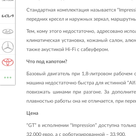
JETOUR
Стандартная комплектация называется “Impressi
KIA
передних кресел и наружных зеркал, маршрутны
Тем, кому этого недостаточно, адресовано испо
LADA
климатическая установка, кожаный салон, алю
MERCEDES-BENZ
также акустикой Hi-Fi с сабвуфером.
Что под капотом?
TOYOTA
...
Базовый двигатель при 1,8-литровом рабочем о
ВСЕ МАРКИ
машина недостаточно быстра для истинной “Alf
повизжать шинами при разгоне. За дополните
плавностью работы она не отличается, при пер
Цена
“GT” в исполнении “Impression” доступна тольк
32.000 евро, а с роботизированной – 33.900.