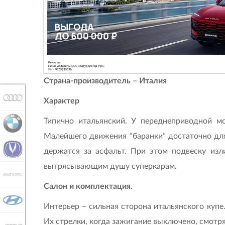
Страна-производитель – Италия
AUDI
Характер
Типично итальянский. У переднеприводной мо
BMW
Малейшего движения “баранки” достаточно для
CHANGAN
держатся за асфальт. При этом подвеску из
вытрясывающим душу суперкарам.
HAVAL
Салон и комплектация.
HYUNDAI
Интерьер – сильная сторона итальянского купе
Их стрелки, когда зажигание выключено, смотр