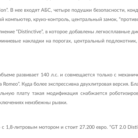
on”. В нее входят АБС, четыре подушки безопасности, кон
й компьютер, круиз-контроль, центральный замок, “против
лнение “Distinctive”, в которое добавлены легкосплавные ди
миниевые накладки на порогах, центральный подлокотник, 
бъеме развивает 140 л.с. и совмещается только с механич
a Romeo”. Куда более экспрессивна двухлитровая версия. Б
льную плату такая модификация снабжается роботизиров
еключениях неизбежны рывки.
о с 1,8-литровым мотором и стоит 27.200 евро. “GT 2.0 Dist