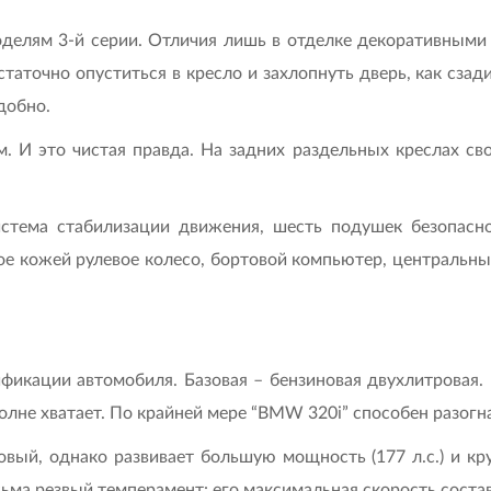
делям 3-й серии. Отличия лишь в отделке декоративными н
статочно опуститься в кресло и захлопнуть дверь, как сз
добно.
 И это чистая правда. На задних раздельных креслах сво
тема стабилизации движения, шесть подушек безопаснос
тое кожей рулевое колесо, бортовой компьютер, центральны
икации автомобиля. Базовая – бензиновая двухлитровая. 1
олне хватает. По крайней мере “BMW 320i” способен разогна
вый, однако развивает большую мощность (177 л.с.) и к
ьма резвый темперамент: его максимальная скорость состав