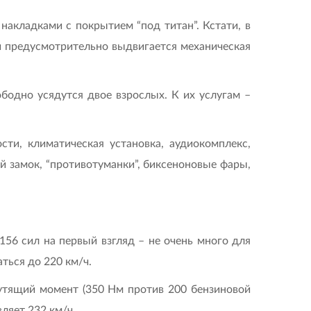
акладками с покрытием “под титан”. Кстати, в
ади предусмотрительно выдвигается механическая
бодно усядутся двое взрослых. К их услугам –
ти, климатическая установка, аудиокомплекс,
й замок, “противотуманки”, биксеноновые фары,
56 сил на первый взгляд – не очень много для
ться до 220 км/ч.
рутящий момент (350 Нм против 200 бензиновой
ляет 232 км/ч.