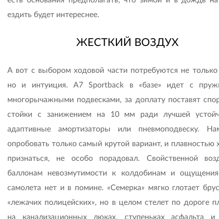
есть основания предполагать, что зимой и в дождь на
ездить будет интереснее.
ЖЕСТКИЙ ВОЗДУХ
А вот с выбором ходовой части потребуются не только 
но и интуиция. A7 Sportback в «базе» идет с пру
многорычажными подвесками, за доплату поставят спо
стойки с занижением на 10 мм ради лучшей устойч
адаптивные амортизаторы или пневмоподвеску. Н
опробовать только самый крутой вариант, и плавностью 
признаться, не особо порадовал. Свойственной во
баллонам невозмутимости к колдобинам и ощущения
самолета нет и в помине. «Семерка» мягко глотает брус
«лежачих полицейских», но в целом стелет по дороге пл
на канализационных люках, ступеньках асфальта и