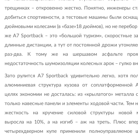
трещинках – откровенно жестко. Понятно, инженеры ст
добиться спортивности, а тестовые машины были оснащ
дюймовыми колесами (в «базе»18 дюймов), но не перебор
же A7 Sportback – это «большой туризм», скоростные за
длинные дистанции, а тут от постоянной дрожи утомляе
раз-два. К тому же на шершавом асфальте прояв
недостаточность шумоизоляции колесных арок – гулко вн
Зато рулится A7 Sportback удивительно легко, хотя по
алюминиевая структура кузова от соплатформенной 
целях экономии не досталась: из «крылатого» металла 
только навесные панели и элементы ходовой части. Тем 
жесткость на кручение силовой структуры новой
выросла на 10%, а на изгиб – аж на треть. Плюс впе
четырехдверном купе применили полноуправляемое 