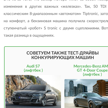
изменения в других важных «железках». Так, 50 TDI
классическим 8-диапазонным «автоматом» Tiptronic, зат
на комфорт, а бензиновая машина получила скорострел
ступенчатый «робот» S tronic с двумя сцеплениями. Вот
такая разница в ощущениях.
СОВЕТУЕМ ТАКЖЕ ТЕСТ-ДРАЙВЫ
КОНКУРИРУЮЩИХ МАШИН
Audi S7
Mercedes-Benz A
(лифтбек )
GT 4-Door Coupe
(лифтбек )