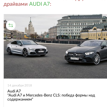
во
в
драйвами
AUDI A7
:
ВКонтакте
Одноклассниках
СРАВНИТЕЛЬНЫЙ ТЕСТ
14 декабря 2018
Audi A7
"Audi A7 и Mercedes-Benz CLS: победа формы над
содержанием"