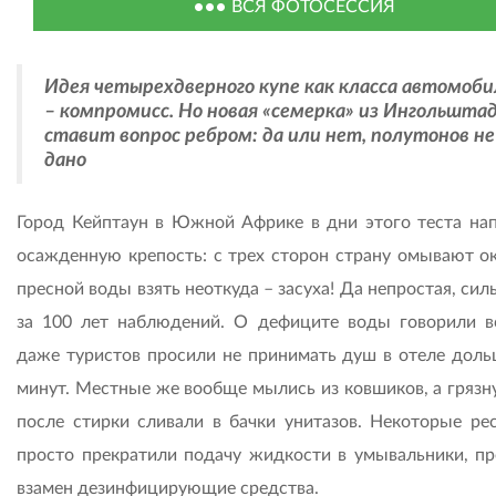
ВСЯ ФОТОСЕССИЯ
Идея четырехдверного купе как класса автомоби
– компромисс. Но новая «семерка» из Ингольшта
ставит вопрос ребром: да или нет, полутонов не
дано
Город Кейптаун в Южной Африке в дни этого теста на
осажденную крепость: с трех сторон страну омывают ок
пресной воды взять неоткуда – засуха! Да непростая, си
за 100 лет наблюдений. О дефиците воды говорили в
даже туристов просили не принимать душ в отеле доль
минут. Местные же вообще мылись из ковшиков, а грязн
после стирки сливали в бачки унитазов. Некоторые ре
просто прекратили подачу жидкости в умывальники, пр
взамен дезинфицирующие средства.