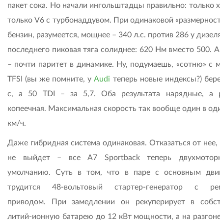
пакет сока. Но начали ингольштадцы правильно: только 
только V6 с турбонаддувом. При одинаковой «размерност
бензин, разумеется, мощнее – 340 л.с. против 286 у дизеля
последнего пиковая тяга солиднее: 620 Нм вместо 500. А
– почти паритет в динамике. Ну, подумаешь, «сотню» с 
TFSI (вы же помните, у
Audi
теперь новые индексы?) бере
с, а 50 TDI – за 5,7. Оба результата нарядные, а 
копеечная. Максимальная скорость так вообще один в од
км/ч.
Даже гибридная система одинаковая. Отказаться от нее, 
не выйдет – все A7 Sportback теперь двухмотор
умолчанию. Суть в том, что в паре с основным дви
трудится 48-вольтовый стартер-генератор с ре
приводом. При замедлении он рекуперирует в собс
литий-ионную батарею до 12 кВт мощности, а на разгоне