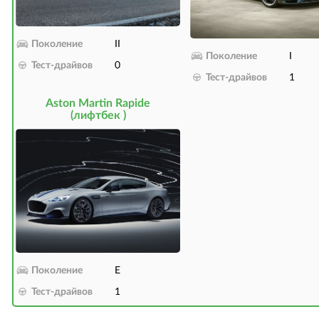
Поколение
II
Поколение
I
Тест-драйвов
0
Тест-драйвов
1
Aston Martin Rapide
(лифтбек )
Поколение
E
Тест-драйвов
1