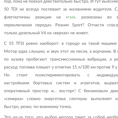
пор, пока не поехал действительно быстро. И тут выясняе
50 TDI не всегда поспевает за желаниями водителя. 
флегматичны реакции на «
газ
», размазаны во в
переключения передач. Режим Sport? Отчасти спаса
только дизельный V6 на «верхах» не живет.
С 55 TFSI ровно наоборот: в городе на такой машине 
Мотор едва слышно, и звук этот не песня, а ворчание. В
по кузову пробегают трансмиссионные вибрации, а р
расход топлива пляшет у отметки 15 л/100 км против 9 у
Но стоит поэкспериментировать с индивидуа
настройками бортовых систем и агрегатов, вырва
оперативный простор и… восторг! С бензиновым дви
«семерка» словно энергетика глотнула: выполняет 
быстро, резко, по-военному точно.
Это из-за того, что выбор мотора тянет за собой необ