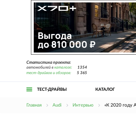
Статистика проекта:
автомобилей в
каталоге:
1354
тест-драйвов и обзоров:
5 365
ТЕСТ-ДРАЙВЫ
КАТАЛОГ
Открыть
Главная
Audi
Интервью
«К 2020 году 
меню