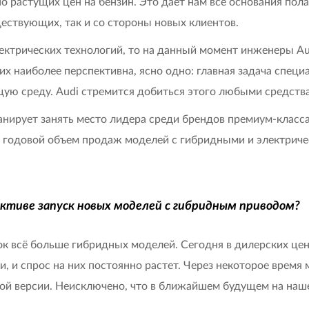
 растущих цен на бензин. Это дает нам все основания пола
ществующих, так и со стороны новых клиентов.
ектрических технологий, то на данный момент инженеры Au
 них наиболее перспективна, ясно одно: главная задача спе
ую среду. Audi стремится добиться этого любыми средств
ланирует занять место лидера среди брендов премиум-класс
й годовой объем продаж моделей с гибридными и электрич
ктиве запуск новых моделей с гибридным приводом?
ок всё больше гибридных моделей. Сегодня в дилерских це
, и спрос на них постоянно растет. Через некоторое время
ной версии. Неисключено, что в ближайшем будущем на наш