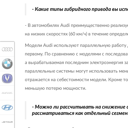
- Какие типы гибридного привода вы ис
- В автомобилях Audi преимущественно реализуе
на низких скоростях (60 км/ч) в течение опреде
Модели Audi используют параллельную работу д
AUDI
первому. По сравнению с моделями с последова
а вырабатываемая последним электроэнергия за
BMW
параллельные системы могут использовать мен
CHANGAN
отражается на себестоимости модели. Кроме тог
меньшую потерю мощности.
HAVAL
- Можно ли рассчитывать на снижение 
HYUNDAI
рассматриваться как отдельный сегмен
JETOUR