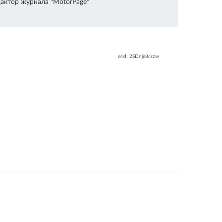
актор журнала "MotorPage"
erid: 2SDnje8crzw