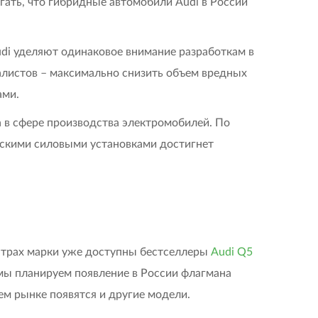
гать, что гибридные автомобили Audi в России
di уделяют одинаковое внимание разработкам в
циалистов – максимально снизить объем вредных
ами.
а в сфере производства электромобилей. По
ескими силовыми установками достигнет
нтрах марки уже доступны бестселлеры
Audi Q5
 мы планируем появление в России флагмана
ем рынке появятся и другие модели.