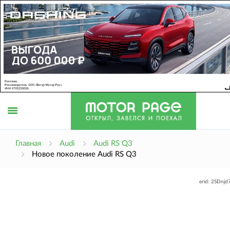
Открыть
Главная
Audi
Audi RS Q3
Новое поколение Audi RS Q3
меню
erid: 2SDnj