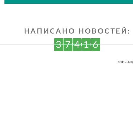
ВКонтакте
Одноклассниках
НАПИСАНО НОВОСТЕЙ:
3
7
4
1
6
erid: 2SDn