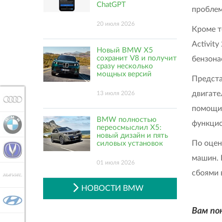
ChatGPT
проблем
20 июля 2026
Кроме т
Activit
Новый BMW X5
сохранит V8 и получит
бензона
сразу несколько
мощных версий
Предста
двигате
13 июля 2026
AUDI
помощи 
BMW полностью
функцио
BMW
переосмыслил X5:
новый дизайн и пять
По оцен
силовых установок
CHANGAN
машин. 
01 июля 2026
сбоями 
HAVAL
НОВОСТИ BMW
HYUNDAI
Вам по