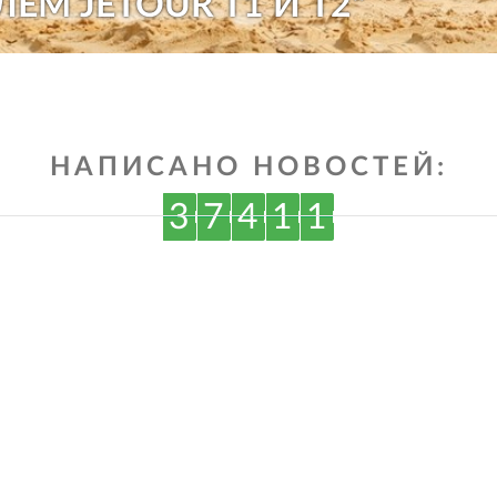
ЛЕМ JETOUR T1 И T2"
НАПИСАНО НОВОСТЕЙ:
3
7
4
1
1