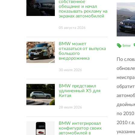
собственное
обещание и начал
показывать рекламу на
экранах автомобилей
05 августа 2026
BMW может
bmw
отказаться от выпуска
большого
внедорожника
По слов
обновле
30 июля 2026
неиспра
BMW представил
обратит
удлиненный X5 для
автомо
Китая
двойным
28 июля 2026
по 2010 
2010 г.в
BMW интегрировал
конфигуратор своих
указанн
автомобилей в