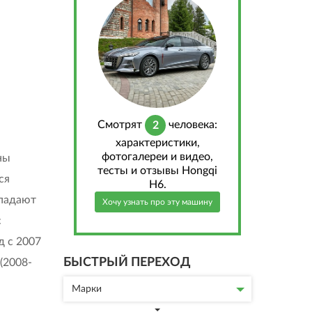
Cмотрят
человека:
2
характеристики,
фотогалереи и видео,
ны
тесты и отзывы Hongqi
ся
H6.
опадают
Хочу узнать про эту машину
с
д с 2007
БЫСТРЫЙ ПЕРЕХОД
 (2008-
Марки