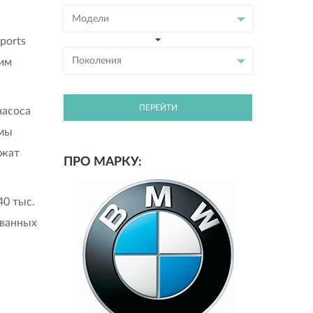
Модели
ports
Поколения
гим
ПЕРЕЙТИ
насоса
емы
лжат
ПРО МАРКУ:
40 тыс.
званных