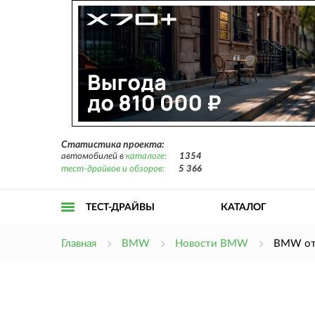
Статистика проекта:
автомобилей в
каталоге:
1354
тест-драйвов и обзоров:
5 366
ТЕСТ-ДРАЙВЫ
КАТАЛОГ
Открыть
Главная
BMW
Новости BMW
BMW отз
меню