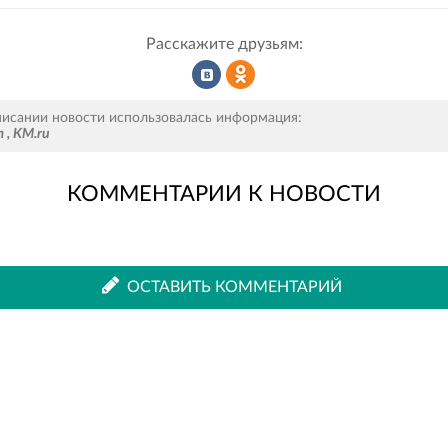
Расскажите друзьям:
Рассказать
Рассказать
писании новости использовалась информация:
т
,
KM.ru
КОММЕНТАРИИ К НОВОСТИ
во
в
ВКонтакте
Одноклассниках
ОСТАВИТЬ КОММЕНТАРИЙ