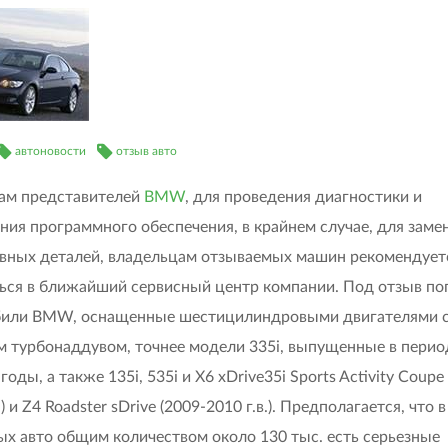
автоновости
отзыв авто
ам представителей
BMW
, для проведения диагностики и
ния программного обеспечения, в крайнем случае, для заме
вных деталей, владельцам отзываемых машин рекомендует
ься в ближайший сервисный центр компании. Под отзыв п
били BMW, оснащенные шестицилиндровыми двигателями 
 турбонаддувом, точнее модели 335i, выпущенные в перио
годы, а также 135i, 535i и X6 xDrive35i Sports Activity Coupe
.) и Z4 Roadster sDrive (2009-2010 г.в.). Предполагается, что в
ых авто общим количеством около 130 тыс. есть серьезные