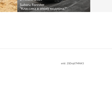
Subaru Forester
"Классика в эпоху модерна?"
erid: 2SDnjd7MNK5