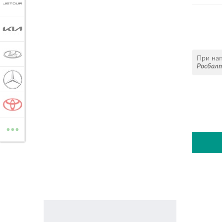
JETOUR
KIA
LADA
При на
Росбал
MERCEDES-BENZ
TOYOTA
...
ВСЕ МАРКИ