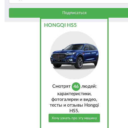
HONGQI HS5
Cмотрят
людей:
46
характеристики,
фотогалереи и видео,
тесты и отзывы Hongqi
HS5.
Хочу узнать про эту машину