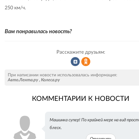
250 км/ч.
Вам понравилась новость?
Расскажите друзьям:
Рассказать
Рассказать
При написании новости использовалась информация:
Авто.Лента.ру
,
Колеса.ру
КОММЕНТАРИИ К НОВОСТИ
во
в
Машинка супер! По крайней мере на вид прост
ВКонтакте
Одноклассниках
блеск.
Ответить