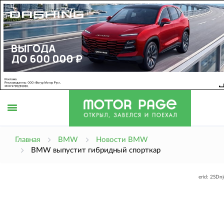
Открыть
Главная
BMW
Новости BMW
BMW выпустит гибридный спорткар
меню
erid: 2SDn