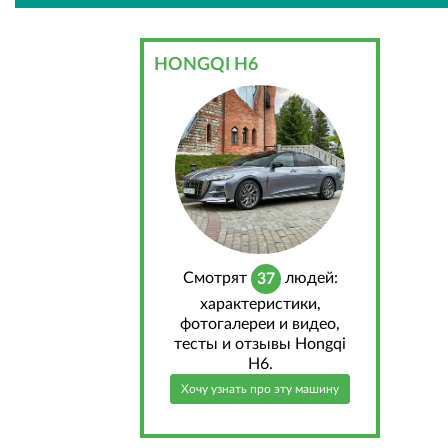
HONGQI H6
Cмотрят
людей:
37
характеристики,
фотогалереи и видео,
тесты и отзывы Hongqi
H6.
Хочу узнать про эту машину