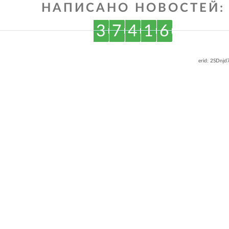
НАПИСАНО НОВОСТЕЙ:
3
7
4
1
6
erid: 2SDnj