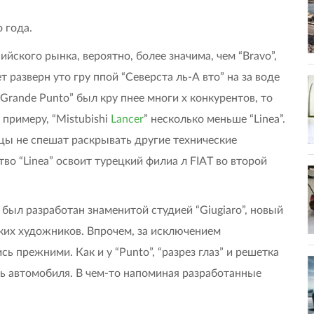
 года.
сийского рынка, вероятно, более значима, чем “Bravo”,
т разверн уто гру ппой “Северста ль-А вто” на за воде
Grande Punto” был кру пнее многи х конкурентов, то
 примеру, “Mistubishi
Lancer
” несколько меньше “Linea”.
нцы не спешат раскрывать другие технические
о “Linea” освоит турецкий филиа л FIAT во второй
о был разработан знаменитой студией “Giugiaro”, новый
ских художников. Впрочем, за исключением
 прежними. Как и у “Punto”, “разрез глаз” и решетка
ль автомобиля. В чем-то напоминая разработанные