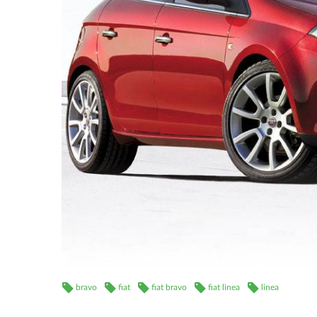
bravo
fiat
fiat bravo
fiat linea
linea