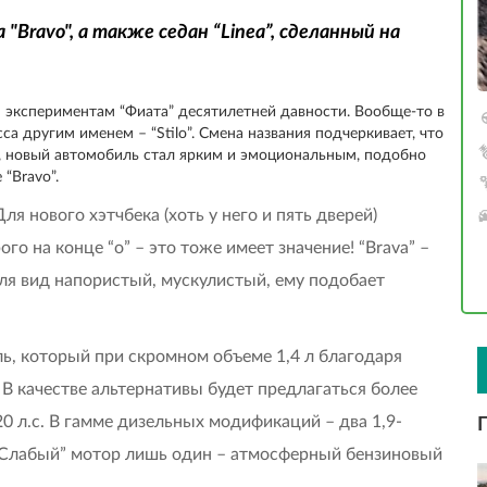
"Bravo", а также седан “Linea”, сделанный на
 экспериментам “Фиата” десятилетней давности. Вообще-то в
а другим именем – “Stilo”. Смена названия подчеркивает, что
о, новый автомобиль стал ярким и эмоциональным, подобно
“Bravo”.
 нового хэтчбека (хоть у него и пять дверей)
го на конце “о” – это тоже имеет значение! “Brava” –
ля вид напористый, мускулистый, ему подобает
ь, который при скромном объеме 1,4 л благодаря
В качестве альтернативы будет предлагаться более
0 л.с. В гамме дизельных модификаций – два 1,9-
 “Слабый” мотор лишь один – атмосферный бензиновый