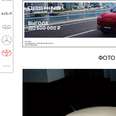
JETOUR
KIA
LADA
MERCEDES-BENZ
TOYOTA
ФОТО 
...
ВСЕ МАРКИ