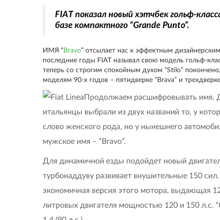
FIAT показал новый хэтчбек гольф-класса 
базе компактного “Grande Punto”.
ИМЯ “
Bravo
” отсылает нас к эффектным дизайнерским
последние годы FIAT называл свою модель гольф-класс
теперь со строгим спокойным духом “Stilo” покончен
моделям 90-х годов – пятидверке “Brava” и трехдверке 
Продолжаем расшифровывать имя. Для
итальянцы выбрали из двух названий то, у которо
слово женского рода, но у нынешнего автомоби
мужское имя – “Bravo”.
Для динамичной езды подойдет новый двигател
турбонаддуву развивает внушительные 150 сил. 
экономичная версия этого мотора, выдающая 12
литровых двигателя мощностью 120 и 150 л.с.
1,4 (90 л.с.).