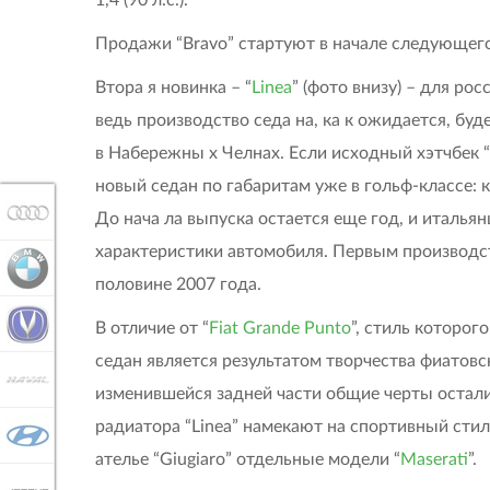
Продажи “Bravo” стартуют в начале следующего
Втора я новинка – “
Linea
” (фото внизу) – для рос
ведь производство седа на, ка к ожидается, буде
в Набережны х Челнах. Если исходный хэтчбек “
новый седан по габаритам уже в гольф-классе: к
AUDI
До нача ла выпуска остается еще год, и италья
характеристики автомобиля. Первым производств
BMW
половине 2007 года.
CHANGAN
В отличие от “
Fiat Grande Punto
”, стиль которог
седан является результатом творчества фиатов
HAVAL
изменившейся задней части общие черты остались
радиатора “Linea” намекают на спортивный сти
HYUNDAI
ателье “Giugiaro” отдельные модели “
Maserati
”.