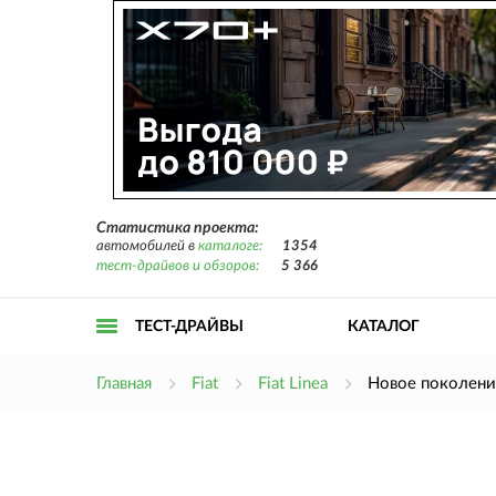
Статистика проекта:
автомобилей в
каталоге:
1354
тест-драйвов и обзоров:
5 366
ТЕСТ-ДРАЙВЫ
КАТАЛОГ
Открыть
Главная
Fiat
Fiat Linea
Новое поколение
меню