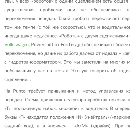
Увы, у всех «роботов» с одним сцеплением есть общая 
существенная проблема: они не обеспечивают пл
переключения передач. Такой «робот» переключает пер
том же темпе (с той же скоростью), что и водитель-нов
иногда даже медленнее. «Роботы» с двумя сцеплениями 
Volkswagen
, Powershift от Ford и др.) обеспечивают более
переключение, но даже их работа далека от идеала – «а
с гидротрансформатором. Это мы заметили на многих м
побывавших у нас на тестах. Что уж говорить об «оди
сцеплении…
На Punto требует привыкания и метод управления к
передач. Схема движения селектора «робота» похожа н
«Т», положенную набок, «ножкой» к водителю. В «перек
буквы «Т» находятся положения «N» («нейтраль»/»паркинг
(задний ход), а в «ножке» - «А/М» («драйв»). При п