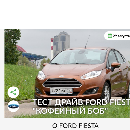
29 август
ТЕСТ ДРАЙВ FORD FIEST
РАССКАЗАТЬ ВО ВКОНТАКТЕ
РАССКАЗАТЬ В ОДНОКЛАССНИКАХ
"КОФЕЙНЫЙ БОБ"
О
FORD
FIESTA