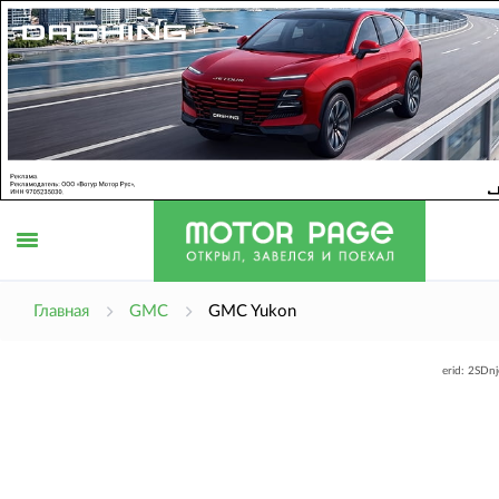
Открыть
Главная
GMC
GMC Yukon
erid: 2SDn
меню