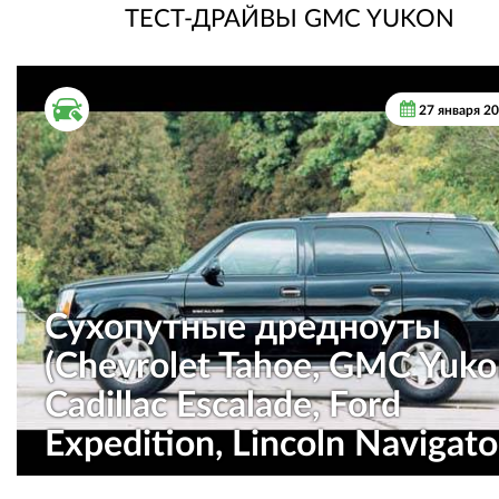
ТЕСТ-ДРАЙВЫ GMC YUKON
ВТОРИЧНЫЙ РЫНОК
27 января 2
Сухопутные дредноуты
(Chevrolet Tahoe, GMC Yuko
Cadillac Escalade, Ford
Expedition, Lincoln Navigato