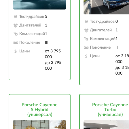
Тест-драйвов
5
Тест-драйвов
0
Двигателей
1
Двигателей
1
Комлектаций
1
Комлектаций
1
Поколение
III
Поколение
II
Цены
от 3 795
Цены
от 3 1
000
000
до 3 795
до 3 1
000
000
Porsche Cayenne
Porsche Cayenne
S Hybrid
Turbo
(универсал)
(универсал)