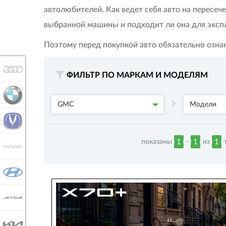
автолюбителей. Как ведет себя авто на пересеч
выбранной машины и подходит ли она для эксп
Поэтому перед покупкой авто обязательно озна
AUDI
ФИЛЬТР ПО МАРКАМ И МОДЕЛЯМ
BMW
GMC
Модели
CHANGAN
показаны
-
из
т
1
1
1
HAVAL
HYUNDAI
JETOUR
KIA