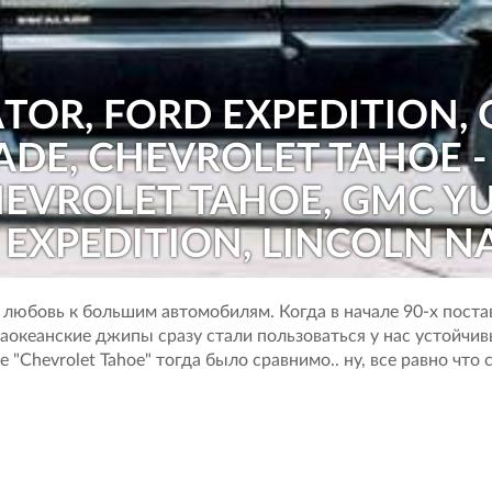
TOR, FORD EXPEDITION,
ADE, CHEVROLET TAHOE 
EVROLET TAHOE, GMC YU
 EXPEDITION, LINCOLN N
а любовь к большим автомобилям. Когда в начале 90-х пост
аокеанские джипы сразу стали пользоваться у нас устойчив
Chevrolet Tahoe" тогда было сравнимо.. ну, все равно что с