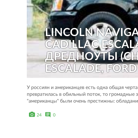
LINCOLN NAVIGA
CADILLAC ESCAL
ДРЕДНОУТЫ (CH
ESCALADE, FORD
У россиян и американцев есть одна общая черт
превратилась в обильный поток, то громадные з
"американцы" были очень престижны: обладание "
24
0