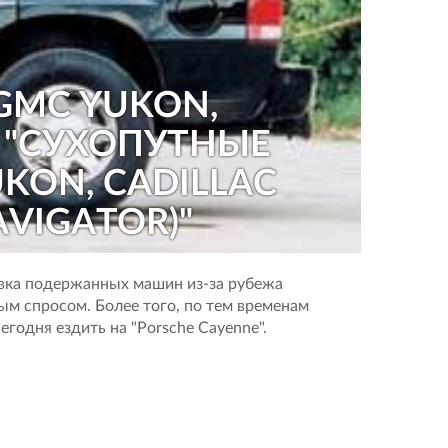
 GMC YUKON,
- "СУХОПУТНЫЕ
KON, CADILLAC
AVIGATOR)"
авка подержанных машин из-за рубежа
ым спросом. Более того, по тем временам
егодня ездить на "Porsche Cayenne".