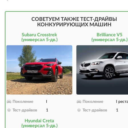
СОВЕТУЕМ ТАКЖЕ ТЕСТ-ДРАЙВЫ
КОНКУРИРУЮЩИХ МАШИН
Subaru Crosstrek
Brilliance V5
(универсал 5-дв.)
(универсал 5-дв.)
Поколение
I
Поколение
I рест
Тест-драйвов
1
Тест-драйвов
1
Hyundai Creta
(универсал 5-дв.)