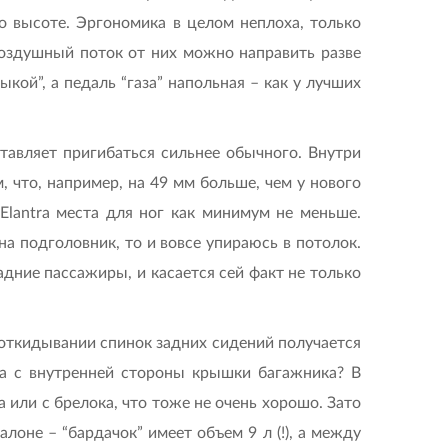
о высоте. Эргономика в целом неплоха, только
оздушный поток от них можно направить разве
кой”, а педаль “газа” напольная – как у лучших
тавляет пригибаться сильнее обычного. Внутри
, что, например, на 49 мм больше, чем у нового
Elantra места для ног как минимум не меньше.
а подголовник, то и вовсе упираюсь в потолок.
дние пассажиры, и касается сей факт не только
и откидывании спинок задних сидений получается
ка с внутренней стороны крышки багажника? В
а или с брелока, что тоже не очень хорошо. Зато
оне – “бардачок” имеет объем 9 л (!), а между