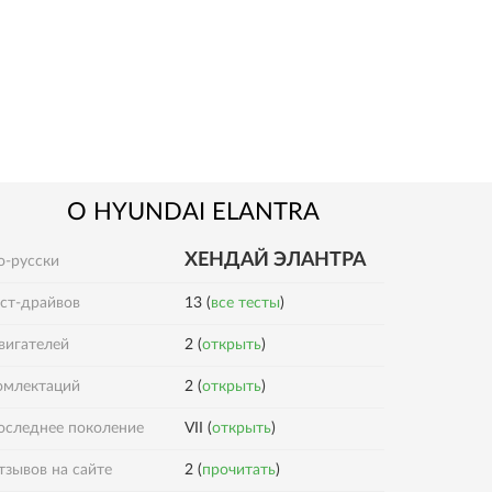
О
HYUNDAI
ELANTRA
ХЕНДАЙ ЭЛАНТРА
о-русски
ест-драйвов
13 (
все тесты
)
вигателей
2 (
открыть
)
2 (
открыть
)
омлектаций
оследнее поколение
VII (
открыть
)
2 (
прочитать
)
тзывов на сайте