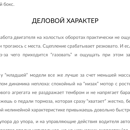
 бокс.
ДЕЛОВОЙ ХАРАКТЕР
работа двигателя на холостых оборотах практически не о
трогаюсь с места. Сцепление срабатывает резковато. И есл
из-за чего приходится “газовать” и ощущать при этом 
он у “младшей” модели все же лучше за счет меньшей масс
лом динамика неплоха: спокойный на “низах” мотор с рост
ового агрегата не раздражает тембром и не напрягает ба
жешь о педали тормоза, которая сразу “хватает” жестко, бе
ой нелинейной характеристике привыкаешь довольно быстро
упора до упора, и на управляющие действия водителя авт