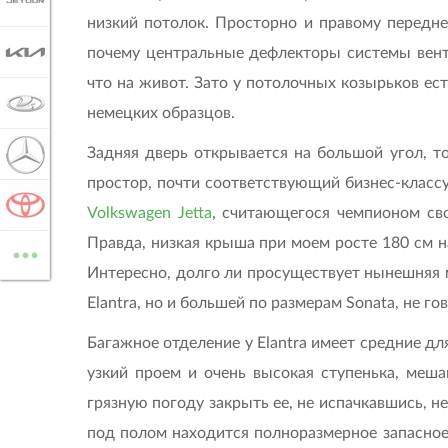
JETOUR
низкий потолок. Просторно и правому передне
почему центральные дефлекторы системы вент
KIA
что на живот. Зато у потолочных козырьков ест
LADA
немецких образцов.
Задняя дверь открывается на большой угол, т
MERCEDES-BENZ
простор, почти соответствующий бизнес-классу.
TOYOTA
Volkswagen Jetta
, считающегося чемпионом сво
...
Правда, низкая крыша при моем росте 180 см н
ВСЕ МАРКИ
Интересно, долго ли просуществует нынешняя м
Elantra, но и большей по размерам Sonata, не го
Багажное отделение у Elantra имеет средние дл
узкий проем и очень высокая ступенька, меш
грязную погоду закрыть ее, не испачкавшись, не
под полом находится полноразмерное запасное 