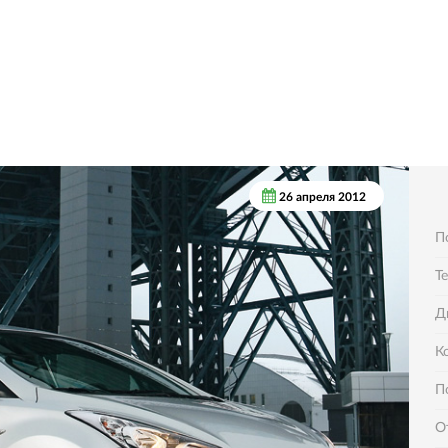
26 апреля 2012
П
Т
Д
К
П
О