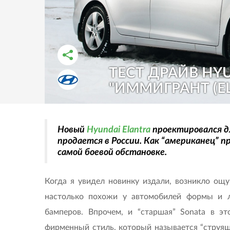
ТЕСТ ДРАЙВ HYU
РАССКАЗАТЬ ВО ВКОНТАКТЕ
РАССКАЗАТЬ В ОДНОКЛАССНИКАХ
"ИММИГРАНТ (ELA
Новый
Hyundai Elantra
проектировался дл
продается в России. Как “американец” п
самой боевой обстановке.
Когда я увидел новинку издали, возникло ощ
настолько похожи у автомобилей формы и л
бамперов. Впрочем, и “старшая” Sonata в э
фирменный стиль, который называется “струящ