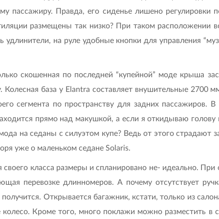
му пассажиру. Правда, его сиденье лишено регулировки п
иляции размещены так низко? При таком расположении в
ь удлинители, на руле удобные кнопки для управления “музы
олько скошенная по последней “купейной” моде крыша зас
 Колесная база у Elantra составляет внушительные 2700 мм
его сегмента по пространству для задних пассажиров. В 
аходится прямо над макушкой, а если я откидываю голову н
ода на седаны с силуэтом купе? Ведь от этого страдают за
воря уже о маленьком седане Solaris.
я своего класса размеры и спланировано не- идеально. Пр
ающая перевозке длинномеров. А почему отсутствует руч
 получится. Открывается багажник, кстати, только из салон
колесо. Кроме того, много поклажи можно разместить в сал