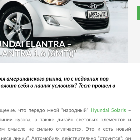
NDAI ELANTRA –
NTRA 1.6 (6MT))"
я американского рынка, но с недавних пор
роявит себя в наших условиях? Тест прошел в
ущение, что передо мной “народный”
Hyundai Solaris
–
инии кузова, а также дизайн световых элементов и
том смысле не сильно отличается. Это и есть новый
иеся линии”. Автомобиль действительно “струится”: он