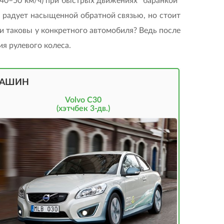
 40–50 км/ч) при быстрых движениях “баранкой”
ь радует насыщенной обратной связью, но стоит
и таковы у конкретного автомобиля? Ведь после
я рулевого колеса.
МАШИН
Volvo C30
(хэтчбек 3-дв.)