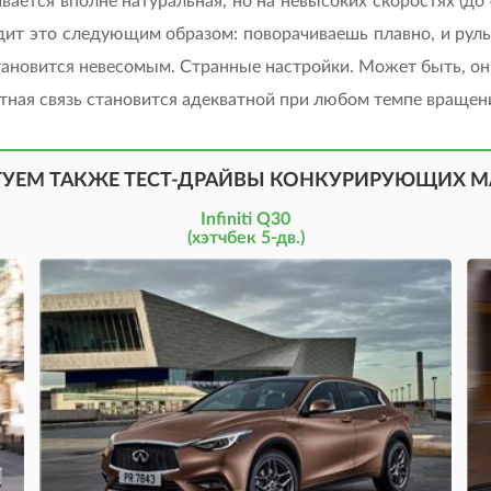
вается вполне натуральная, но на невысоких скоростях (до
дит это следующим образом: поворачиваешь плавно, и рул
становится невесомым. Странные настройки. Может быть, он
тная связь становится адекватной при любом темпе вращени
ТУЕМ ТАКЖЕ ТЕСТ-ДРАЙВЫ КОНКУРИРУЮЩИХ 
Infiniti Q30
(хэтчбек 5-дв.)