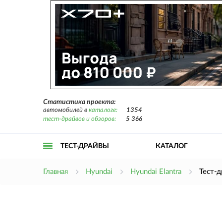
Статистика проекта:
автомобилей в
каталоге:
1354
тест-драйвов и обзоров:
5 366
ТЕСТ-ДРАЙВЫ
КАТАЛОГ
Открыть
Главная
Hyundai
Hyundai Elantra
Тест-д
меню