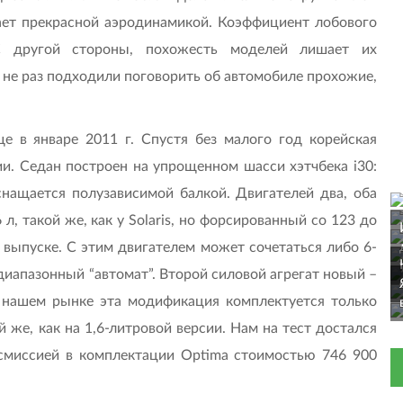
ает прекрасной аэродинамикой. Коэффициент лобового
 другой стороны, похожесть моделей лишает их
е не раз подходили поговорить об автомобиле прохожие,
 в январе 2011 г. Спустя без малого год корейская
ии. Седан построен на упрощенном шасси хэтчбека i30:
нащается полузависимой балкой. Двигателей два, оба
, такой же, как у Solaris, но форсированный со 123 до
а выпуске. С этим двигателем может сочетаться либо 6-
диапазонный “автомат”. Второй силовой агрегат новый –
а нашем рынке эта модификация комплектуется только
 же, как на 1,6-литровой версии. Нам на тест достался
нсмиссией в комплектации Optima стоимостью 746 900