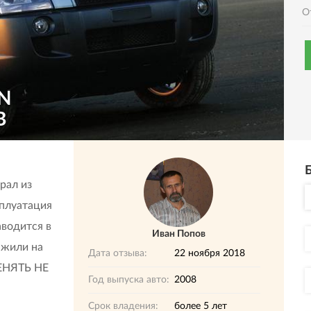
О
N
В
ал из
сплуатация
водится в
Иван Попов
 жили на
Дата отзыва:
22 ноября 2018
МЕНЯТЬ НЕ
Год выпуска авто:
2008
Срок владения:
более 5 лет