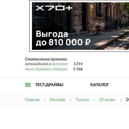
Статистика проекта:
автомобилей в
каталоге:
1354
тест-драйвов и обзоров:
5 366
ТЕСТ-ДРАЙВЫ
КАТАЛОГ
Открыть
Главная
Hyundai
Tucson
Отзывы
2
меню