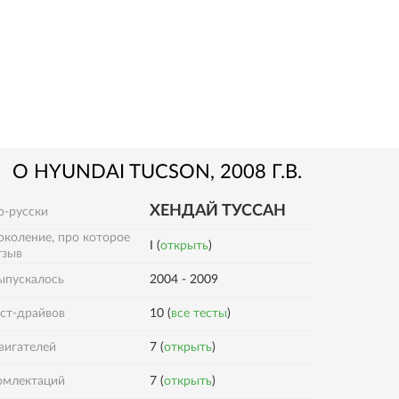
О
HYUNDAI
TUCSON
, 2008 Г.В.
ХЕНДАЙ ТУССАН
о-русски
околение, про которое
I (
открыть
)
тзыв
ыпускалось
2004 - 2009
ест-драйвов
10 (
все тесты
)
вигателей
7 (
открыть
)
омлектаций
7 (
открыть
)