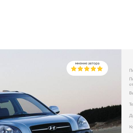
мнение автора
П
П
о
В
Т
Д
К