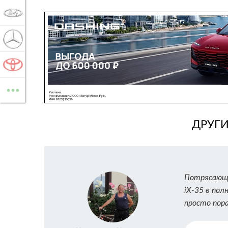
LADA
MERCEDES-BENZ
TOYOTA
...
ВСЕ МАРКИ
ДРУГ
Потрясающе
iX-35 в пол
просто пор