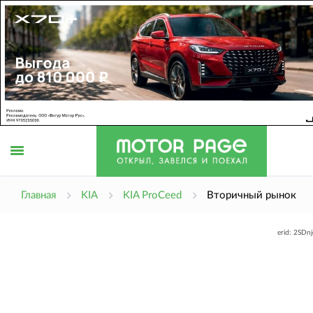
Открыть
Главная
KIA
KIA ProCeed
Вторичный рынок
erid: 2SDn
меню