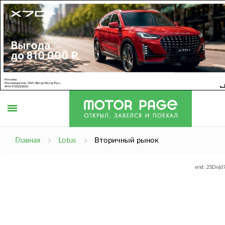
Открыть
Главная
Lotus
Вторичный рынок
erid: 2SDnj
меню