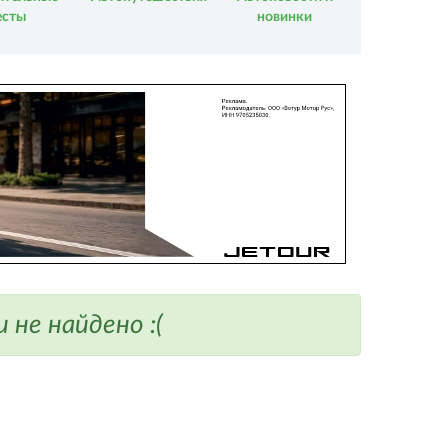
есты
новинки
не найдено :(