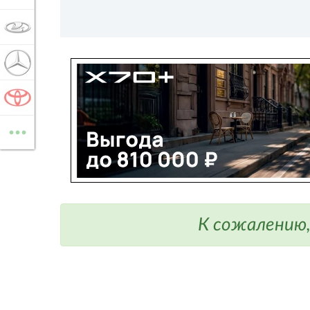
LADA
MERCEDES-BENZ
TOYOTA
...
ВСЕ МАРКИ
К сожалению,