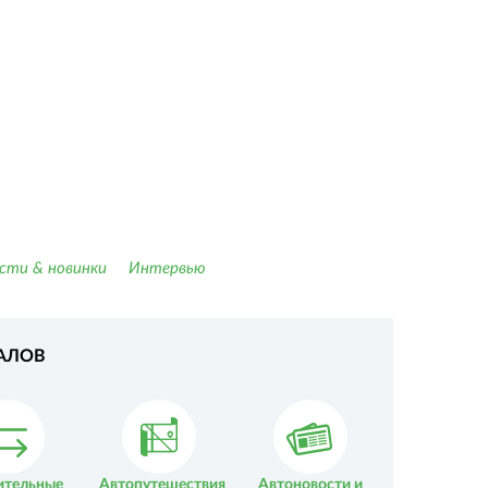
сти & новинки
Интервью
АЛОВ
ительные
Автопутешествия
Автоновости и