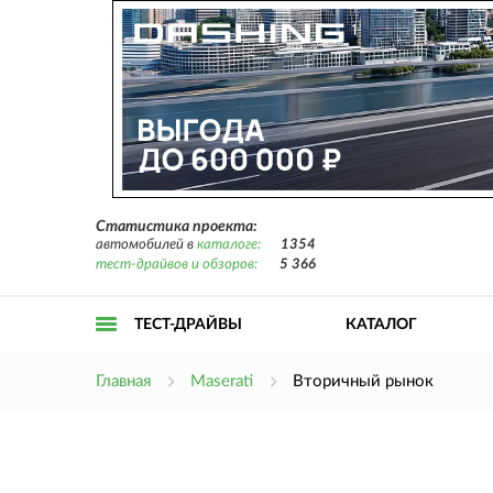
Статистика проекта:
автомобилей в
каталоге:
1354
тест-драйвов и обзоров:
5 366
ТЕСТ-ДРАЙВЫ
КАТАЛОГ
Открыть
Главная
Maserati
Вторичный рынок
меню