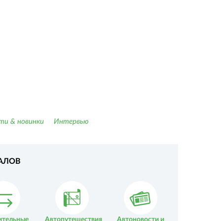
ти & новинки
Интервью
АЛОВ
ительные
Автопутешествия
Автоновости и