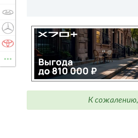
LADA
MERCEDES-BENZ
TOYOTA
...
ВСЕ МАРКИ
К сожалению,