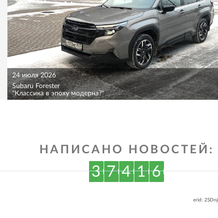
24 июля 2026
Subaru Forester
"Классика в эпоху модерна?"
НАПИСАНО НОВОСТЕЙ:
3
7
4
1
6
erid: 2SDn