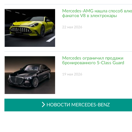
Mercedes-AMG нашла способ вл
фанатов V8 в электрокары
22 мая 2026
Mercedes ограничил продажи
бронированного S-Class Guard
19 мая 2026
НОВОСТИ MERCEDES-BENZ