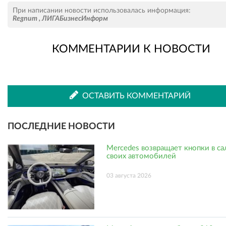
Рассказать
Рассказать
При написании новости использовалась информация:
Regnum
,
ЛИГАБизнесИнформ
КОММЕНТАРИИ К НОВОСТИ
во
в
ВКонтакте
Одноклассниках
ОСТАВИТЬ КОММЕНТАРИЙ
ПОСЛЕДНИЕ НОВОСТИ
Mercedes возвращает кнопки в с
своих автомобилей
03 августа 2026