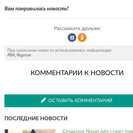
Вам понравилась новость?
Расскажите друзьям:
Рассказать
Рассказать
При написании новости использовалась информация:
РБК
,
Regnum
КОММЕНТАРИИ К НОВОСТИ
во
в
ВКонтакте
Одноклассниках
ОСТАВИТЬ КОММЕНТАРИЙ
ПОСЛЕДНИЕ НОВОСТИ
Создатель Nissan Juke станет гл