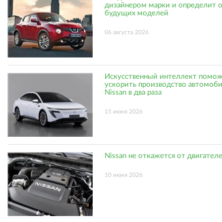
дизайнером марки и определит 
будущих моделей
06 августа 2026
Искусственный интеллект помо
ускорить производство автомоб
Nissan в два раза
15 июня 2026
Nissan не откажется от двигател
10 июня 2026