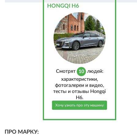
HONGQI H6
Cмотрят
людей:
10
характеристики,
фотогалереи и видео,
тесты и отзывы Hongqi
H6.
Хочу узнать про эту машину
ПРО МАРКУ: