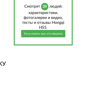
Cмотрят
людей:
39
характеристики,
фотогалереи и видео,
тесты и отзывы Hongqi
HS5.
Хочу узнать про эту машину
КУ