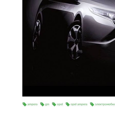
ampera
gm
opel
opel ampera
электромоби