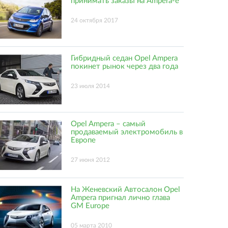
принимать заказы на Ampera-e
24 октября 2017
Гибридный седан Opel Ampera
покинет рынок через два года
23 июля 2014
Opel Ampera – самый
продаваемый электромобиль в
Европе
27 июня 2012
На Женевский Автосалон Opel
Ampera пригнал лично глава
GM Europe
05 марта 2010