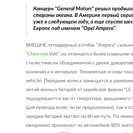
Концерн "General Motors" решил продви
стороны океана. В Америке первый серий
уже в следующем году, а еще спустя шес
Европе под именем “Opel Ampera”.
ВНЕШНЕ пятидверный хэтчбек “Ampera” сильно 
“
Chevrolet
Volt”, но отличается более плавными 
стилистически объединенной с двумя декорати
различий и в интерьере. Техническая основа тоже
vehicle). Передние колеса приводятся в движе
литий-ионных батарей от корейской фирмы “LG 
подзаряжаются как от генератора, вращаемого
(для привода колес он не предназначен), так и
зарядки батарей хватает на 60 км пути. По мне
ежедневно проезжают на автомобиле 80% жител