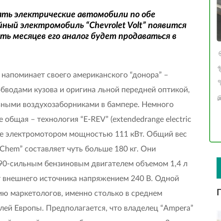
гать электрические автомобили по обе
ный электромобиль “Chevrolet Volt” появится
ть месяцев его аналог будет продаваться в
напоминает своего американского “донора” –
обводами кузова и оригина льной передней оптикой,
вными воздухозаборниками в бампере. Немного
 общая – технология “E-REV” (extendedrange electric
ние электромотором мощностью 111 кВт. Общий вес
Chem” составляет чуть больше 180 кг. Они
 90-сильным бензиновым двигателем объемом 1,4 л
 от внешнего источника напряжением 240 В. Одной
нию маркетологов, именно столько в среднем
ей Европы. Предполагается, что владелец “Ampera”