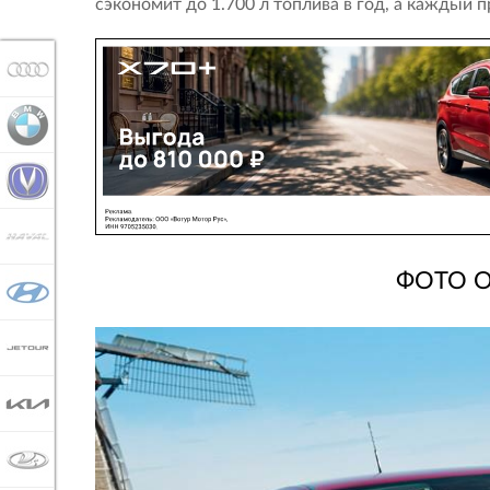
сэкономит до 1.700 л топлива в год, а каждый 
AUDI
BMW
CHANGAN
HAVAL
ФОТО O
HYUNDAI
JETOUR
KIA
LADA