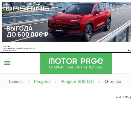
Открыть
Главная
Peugeot
Peugeot 208 GTi
Отзывы
erid: 2SDn
меню