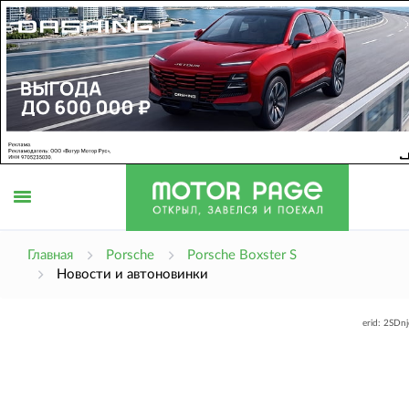
Открыть
Главная
Porsche
Porsche Boxster S
Новости и автоновинки
меню
erid: 2SDn