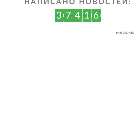
НАПИСАНО НОВОСТЕЙ:
3
7
4
1
6
erid: 2SDnj