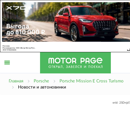
Открыть
Главная
Porsche
Porsche Mission E Cross Turismo
Новости и автоновинки
меню
erid: 2SDnj