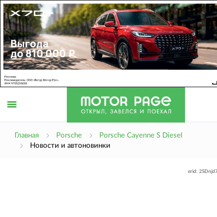
Открыть
Главная
Porsche
Porsche Cayenne S Diesel
Новости и автоновинки
меню
erid: 2SDnj