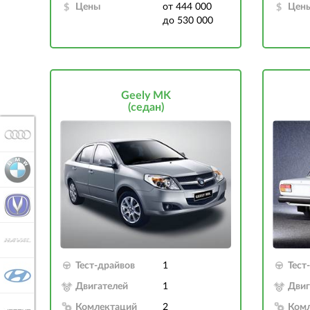
Цены
от 444 000
Цен
до 530 000
Geely MK
(седан)
AUDI
BMW
CHANGAN
HAVAL
Тест-драйвов
1
Тест
HYUNDAI
Двигателей
1
Двиг
Комлектаций
2
Ком