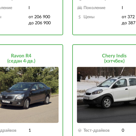
ление
I
Поколение
I
ы
от 206 900
Цены
от 372
до 206 900
до 387
Ravon R4
Chery Indis
(седан 4-дв.)
(хэтчбек)
-драйвов
1
Тест-драйвов
0