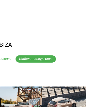
BIZA
новинки
Модели-конкуренты