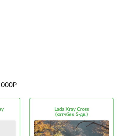
000Р
ay
Lada Xray Cross
(хэтчбек 5-дв.)