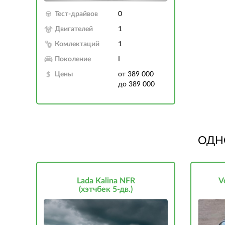
Тест-драйвов
0
Двигателей
1
Комлектаций
1
Поколение
I
Цены
от 389 000
до 389 000
ОДН
Lada Kalina NFR
V
(хэтчбек 5-дв.)