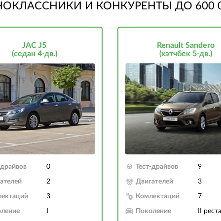
ОКЛАССНИКИ И КОНКУРЕНТЫ ДО 600 
JAC J5
Renault Sandero
(седан 4-дв.)
(хэтчбек 5-дв.)
-драйвов
0
Тест-драйвов
9
ателей
2
Двигателей
3
лектаций
3
Комлектаций
7
ление
I
Поколение
II рест