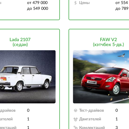
ы
от 479 000
Цены
от 554
до 549 000
до 789
Lada 2107
FAW V2
(седан)
(хэтчбек 5-дв.)
-драйвов
0
Тест-драйвов
0
ателей
1
Двигателей
1
лектаций
1
Комлектаций
3