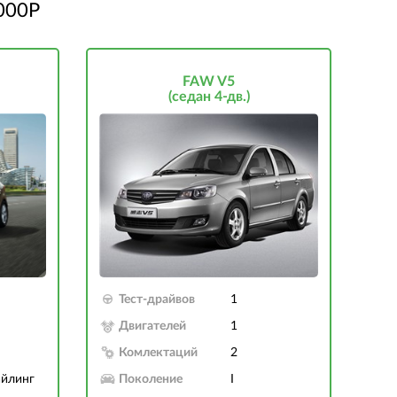
000Р
FAW V5
(седан 4-дв.)
Тест-драйвов
1
Двигателей
1
Комлектаций
2
айлинг
Поколение
I