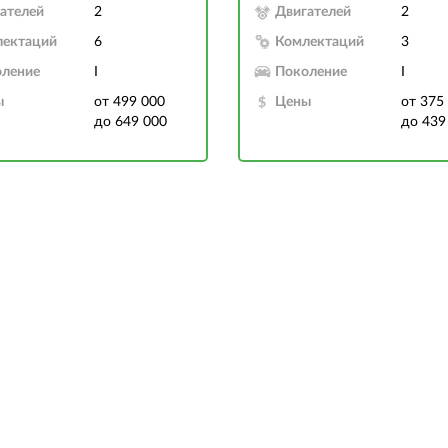
ателей
2
Двигателей
2
лектаций
6
Комлектаций
3
ление
I
Поколение
I
ы
от 499 000
Цены
от 375
до 649 000
до 439