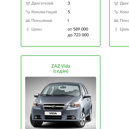
Двигателей
3
Двиг
Комлектаций
5
Ком
Поколение
I
Поко
Цены
от 589 000
Цен
до 723 000
ZAZ Vida
(седан)