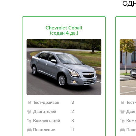
ОДН
Chevrolet Cobalt
(седан 4-дв.)
Тест-драйвов
3
Тест
Двигателей
2
Двиг
Комлектаций
3
Ком
Поколение
II
Поко