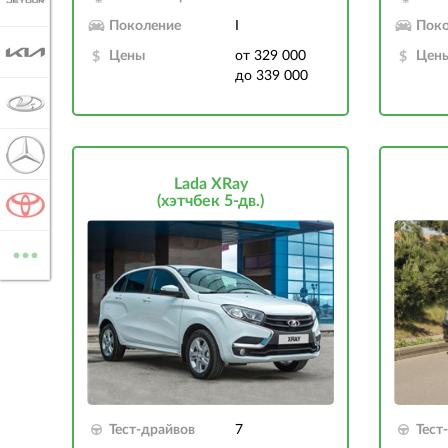
JETOUR
Поколение
I
Поко
KIA
Цены
от 329 000
Цен
до 339 000
LADA
MERCEDES-BENZ
Lada XRay
(хэтчбек 5-дв.)
TOYOTA
...
ВСЕ МАРКИ
Тест-драйвов
7
Тест