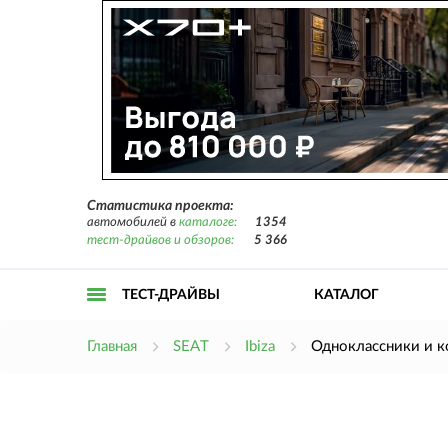
Статистика проекта:
автомобилей в
каталоге:
1354
тест-драйвов и обзоров:
5 366
ТЕСТ-ДРАЙВЫ
КАТАЛОГ
Открыть
Главная
SEAT
Ibiza
Одноклассники и 
меню