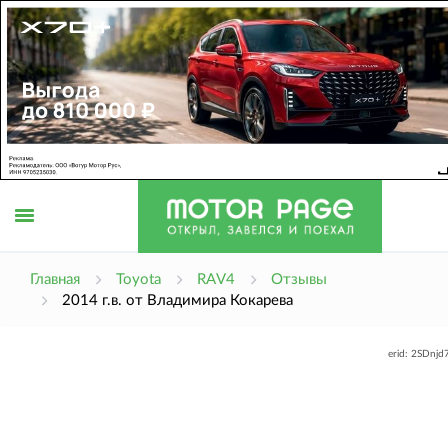
Открыть
Главная
Toyota
RAV4
Отзывы
2014 г.в. от Владимира Кокарева
меню
erid: 2SDnj