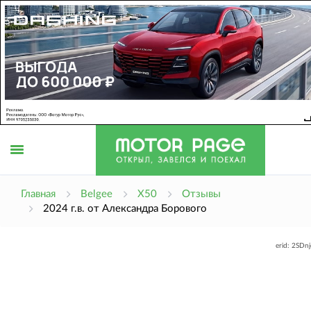
Открыть
Главная
Belgee
X50
Отзывы
2024 г.в. от Александра Борового
меню
erid: 2SDn