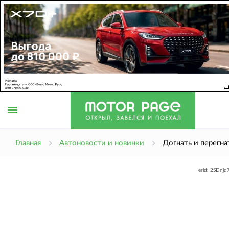
Открыть
Главная
Автоновости и новинки
Догнать и перегна
erid: 2SDnj
меню