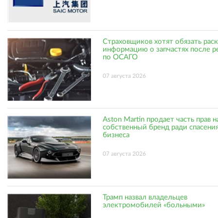
Страховщиков хотят обязать рас
информацию о запчастях после р
по ОСАГО
07 августа 2026
Aston Martin продает часть прав н
собственный бренд ради спасени
бизнеса
07 августа 2026
Трамп назвал владельцев
электромобилей «больными»