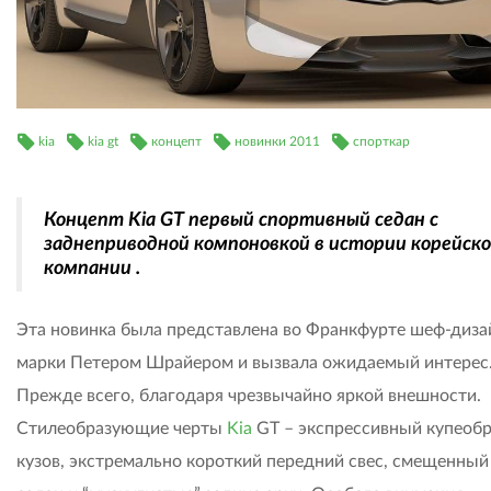
kia
kia gt
концепт
новинки 2011
спорткар
Концепт Kia GT первый спортивный седан с
заднеприводной компоновкой в истории корейск
компании .
Эта новинка была представлена во Франкфурте шеф-диз
марки Петером Шрайером и вызвала ожидаемый интерес
Прежде всего, благодаря чрезвычайно яркой внешности.
Стилеобразующие черты
Kia
GT – экспрессивный купеоб
кузов, экстремально короткий передний свес, смещенный