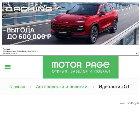
Открыть
Главная
Автоновости и новинки
Идеология GT
erid: 2SDnj
меню