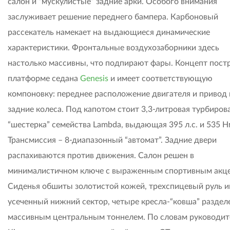
салон и “мускулистые” задние арки. Особого внимания
заслуживает решение переднего бампера. Карбоновый
рассекатель намекает на выдающиеся динамические
характеристики. Фронтальные воздухозаборники здесь
настолько массивны, что подпирают фары. Концепт пост
платформе седана
Genesis
и имеет соответствующую
компоновку: переднее расположение двигателя и привод 
задние колеса. Под капотом стоит 3,3-литровая турбиров
“шестерка” семейства Lambda, выдающая 395 л.с. и 535 Н
Трансмиссия – 8-диапазонный “автомат”. Задние двери
распахиваются против движения. Салон решен в
минималистичном ключе с выраженным спортивным акц
Сиденья обшиты золотистой кожей, трехспицевый руль и
усеченный нижний сектор, четыре кресла-“ковша” разде
массивным центральным тоннелем. По словам руководит