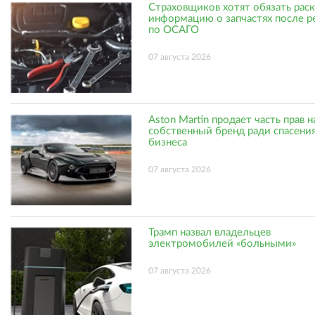
Страховщиков хотят обязать рас
информацию о запчастях после р
по ОСАГО
07 августа 2026
Aston Martin продает часть прав н
собственный бренд ради спасени
бизнеса
07 августа 2026
Трамп назвал владельцев
электромобилей «больными»
07 августа 2026