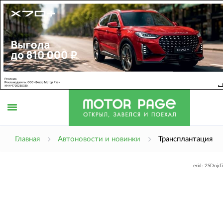
Открыть
Главная
Автоновости и новинки
Трансплантация
erid: 2SDnj
меню