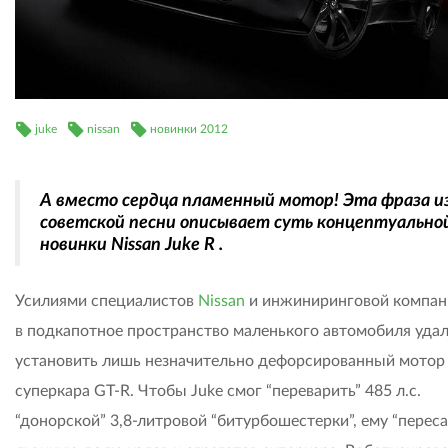
juke
nissan
новинки 2012
А вместо сердца пламенный мотор! Эта фраза и
советской песни описывает суть концептуально
новинки Nissan Juke R .
Усилиями специалистов
Nissan
и инжиниринговой компа
в подкапотное пространство маленького автомобиля уда
установить лишь незначительно дефорсированный мотор
суперкара GT-R. Чтобы Juke смог “переварить” 485 л.с.
“донорской” 3,8-литровой “битурбошестерки”, ему “перес