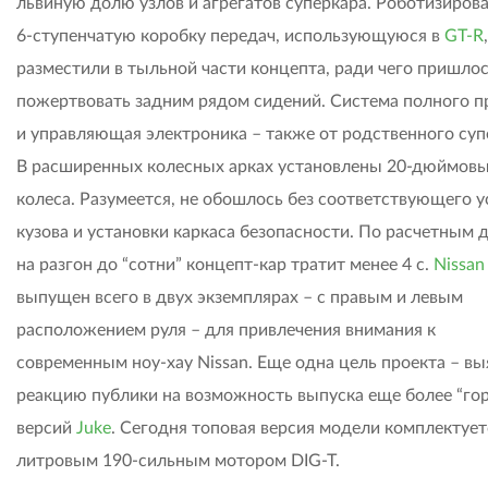
львиную долю узлов и агрегатов суперкара. Роботизиров
6-ступенчатую коробку передач, использующуюся в
GT-R
,
разместили в тыльной части концепта, ради чего пришло
пожертвовать задним рядом сидений. Система полного п
и управляющая электроника – также от родственного суп
В расширенных колесных арках установлены 20-дюймов
колеса. Разумеется, не обошлось без соответствующего 
кузова и установки каркаса безопасности. По расчетным 
на разгон до “сотни” концепт-кар тратит менее 4 с.
Nissan
выпущен всего в двух экземплярах – с правым и левым
расположением руля – для привлечения внимания к
современным ноу-хау Nissan. Еще одна цель проекта – вы
реакцию публики на возможность выпуска еще более “го
версий
Juke
. Сегодня топовая версия модели комплектуетс
литровым 190-сильным мотором DIG-T.