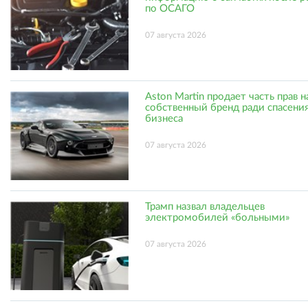
по ОСАГО
07 августа 2026
Aston Martin продает часть прав н
собственный бренд ради спасени
бизнеса
07 августа 2026
Трамп назвал владельцев
электромобилей «больными»
07 августа 2026