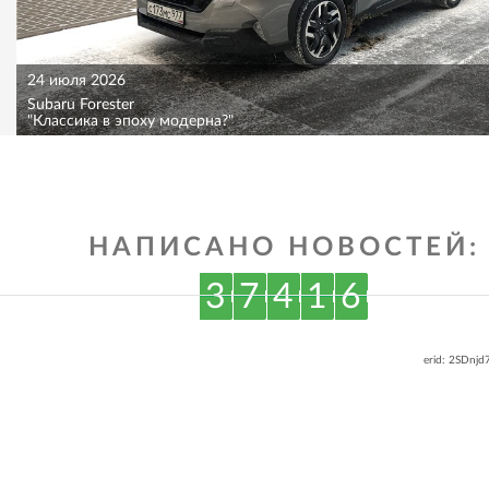
24 июля 2026
Subaru Forester
"Классика в эпоху модерна?"
НАПИСАНО НОВОСТЕЙ:
3
7
4
1
6
erid: 2SDnj