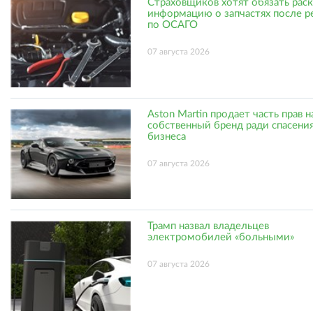
Страховщиков хотят обязать рас
информацию о запчастях после р
по ОСАГО
07 августа 2026
Aston Martin продает часть прав н
собственный бренд ради спасени
бизнеса
07 августа 2026
Трамп назвал владельцев
электромобилей «больными»
07 августа 2026