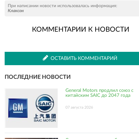
Рассказать
Рассказать
При написании новости использовалась информация:
Клаксон
КОММЕНТАРИИ К НОВОСТИ
во
в
ВКонтакте
Одноклассниках
ОСТАВИТЬ КОММЕНТАРИЙ
ПОСЛЕДНИЕ НОВОСТИ
General Motors продлил союз с
китайским SAIC до 2047 года
07 августа 2026