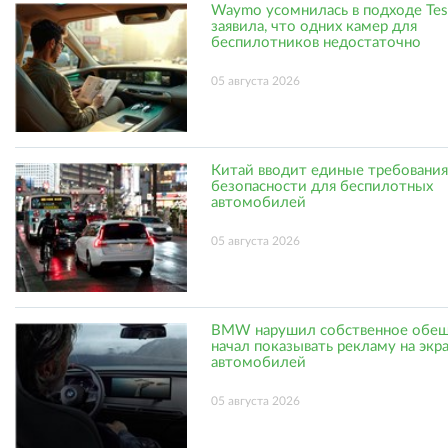
Waymo усомнилась в подходе Tes
заявила, что одних камер для
беспилотников недостаточно
05 августа 2026
Китай вводит единые требования
безопасности для беспилотных
автомобилей
05 августа 2026
BMW нарушил собственное обещ
начал показывать рекламу на экр
автомобилей
05 августа 2026