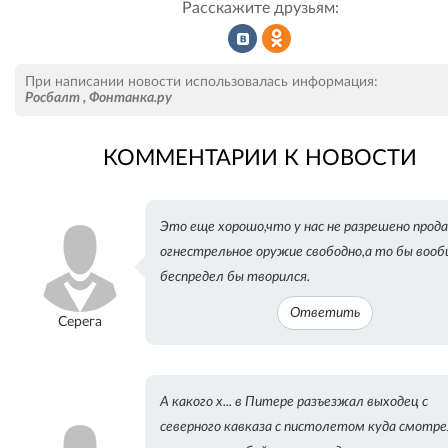
Расскажите друзьям:
Рассказать
Рассказать
При написании новости использовалась информация:
Росбалт
,
Фонтанка.ру
КОММЕНТАРИИ К НОВОСТИ
во
в
Это еще хорошо,что у нас не разрешено прод
ВКонтакте
Одноклассниках
огнестрельное оружие свободно,а то бы воо
беспредел бы творился.
Ответить
Серега
А какого х... в Питере разъезжал выходец с
северного кавказа с пистолетом куда смотр