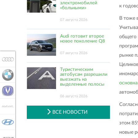
электромобилей
к годов
«больными»
В тоже 
07 августа 2026
Учитыва
Audi готовит второе
общего 
новое поколение Q8
програм
07 августа 2026
рынке п
AUDI
Целиков
Туристическим
иномаро
автобусам разрешили
BMW
выезжать на
основна
выделенные полосы
CHANGAN
автомоб
06 августа 2026
Согласн
HAVAL
ВСЕ НОВОСТИ
потрати
HYUNDAI
этом 85
новые р
JETOUR