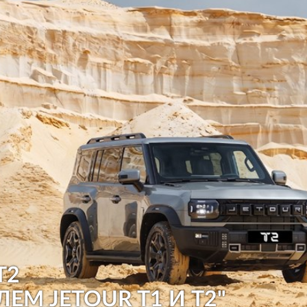
T2
ЛЕМ JETOUR T1 И T2"