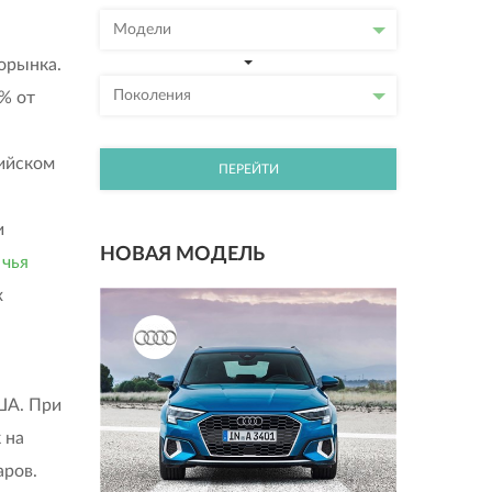
Модели
орынка.
Поколения
% от
ийском
ПЕРЕЙТИ
и
НОВАЯ МОДЕЛЬ
 чья
х
ША. При
 на
аров.