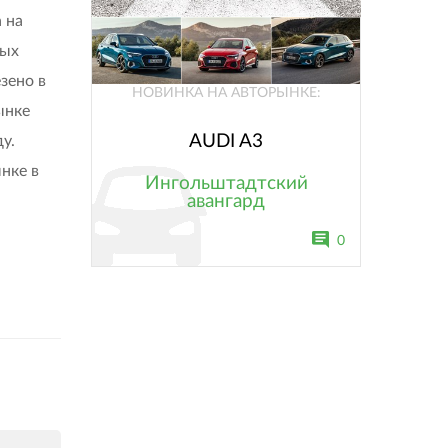
 на
вых
зено в
НОВИНКА НА АВТОРЫНКЕ:
ынке
AUDI A3
у.
нке в
Ингольштадтский
авангард
0