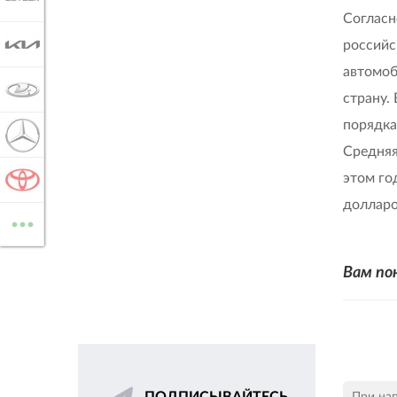
Согласн
KIA
российс
автомоб
LADA
страну.
порядка
MERCEDES-BENZ
Средняя
этом го
TOYOTA
долларо
...
ВСЕ МАРКИ
Вам по
При на