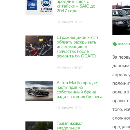
продлил союз с
китайским SAIC до
2047 года
07 августа 2026
Страховщиков хотят
обязать раскрывать
авторы
информацию о
запчастях после
ремонта по ОСАГО
За перв
данным 
07 августа 2026
апрель 
Aston Martin продает
положит
часть прав на
роль в 
собственный бренд
ради спасения бизнеса
правите
07 августа 2026
того, н
сложнос
Трамп назвал
продажи
владельцев