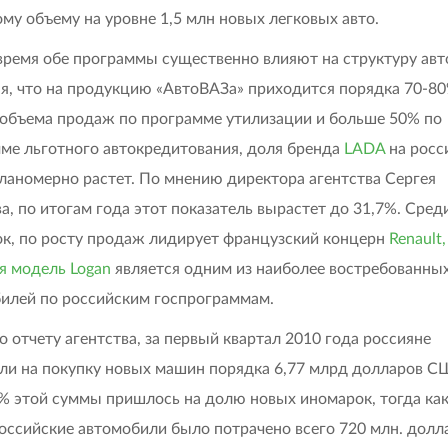
ому объему на уровне 1,5 млн новых легковых авто.
время обе программы существенно влияют на структуру авт
я, что на продукцию «АвтоВАЗа» приходится порядка 70-80
объема продаж по программе утилизации и больше 50% по
ме льготного автокредитования, доля бренда
LADA
на росс
ланомерно растет. По мнению директора агентства Сергея
а, по итогам года этот показатель вырастет до 31,7%. Сред
к, по росту продаж лидирует французский концерн
Renault,
я модель Logan
является одним из наиболее востребованны
илей по российским госпрограммам.
о отчету агентства, за первый квартал 2010 года россияне
ли на покупку новых машин порядка 6,77 млрд долларов С
% этой суммы пришлось на долю новых иномарок, тогда как
оссийские автомобили было потрачено всего 720 млн. долл