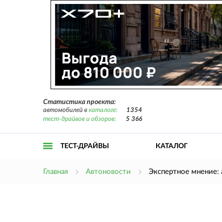
Статистика проекта:
автомобилей в
каталоге:
1354
тест-драйвов и обзоров:
5 366
ТЕСТ-ДРАЙВЫ
КАТАЛОГ
Открыть
Главная
Автоновости
Экспертное мнение: 
меню