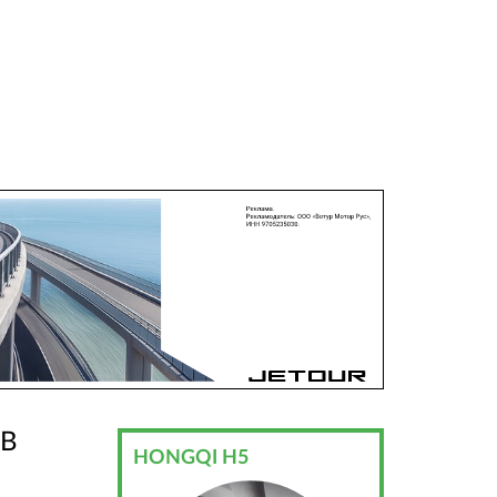
 В
HONGQI H5