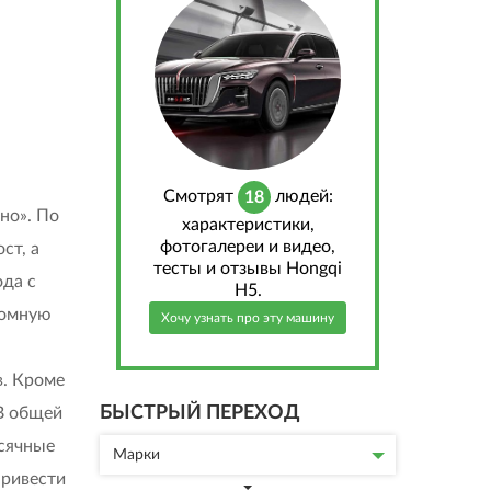
Cмотрят
людей:
18
но». По
характеристики,
фотогалереи и видео,
ст, а
тесты и отзывы Hongqi
ода с
H5.
ромную
Хочу узнать про эту машину
в. Кроме
БЫСТРЫЙ ПЕРЕХОД
 В общей
сячные
Марки
привести