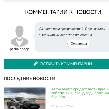
КОММЕНТАРИИ К НОВОСТИ
во
в
Да какая там прозрачность ?) Прям взяли и
ВКонтакте
Одноклассниках
выложили им всё :)Это же смешно.
Ответить
pasha-shoop
ОСТАВИТЬ КОММЕНТАРИЙ
ПОСЛЕДНИЕ НОВОСТИ
Aston Martin продает часть прав н
собственный бренд ради спасени
бизнеса
07 августа 2026