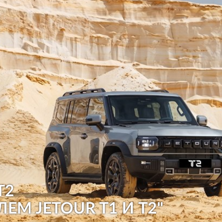
T2
ЛЕМ JETOUR T1 И T2"