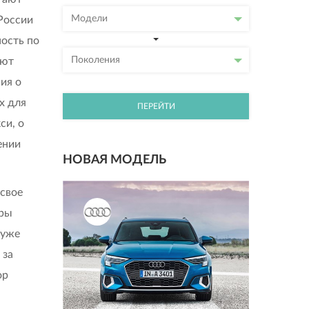
Модели
 России
ость по
Поколения
ают
ия о
х для
ПЕРЕЙТИ
си, о
ении
НОВАЯ МОДЕЛЬ
свое
оры
 уже
 за
ор