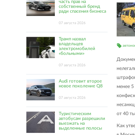
часть прав на
собственный бренд
ради спасения бизнеса
07 августа 2026
Трамп назвал
владельцев
автоно
электромобилей
«больными»
Докумен
07 августа 2026
нелегал
штрафом
Audi готовит второе
новое поколение Q8
менее 5
конфиск
07 августа 2026
несанкц
от 40 т
Туристическим
автобусам разрешили
выезжать на
Как утв
выделенные полосы
в Москв