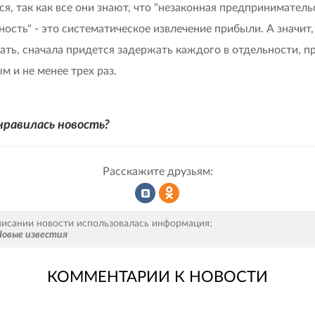
ся, так как все они знают, что "незаконная предприниматель
ность" - это систематическое извлечение прибыли. А значит
зать, сначала придется задержать каждого в отдельности, п
м и не менее трех раз.
нравилась новость?
Расскажите друзьям:
Рассказать
Рассказать
писании новости использовалась информация:
Новые известия
КОММЕНТАРИИ К НОВОСТИ
во
в