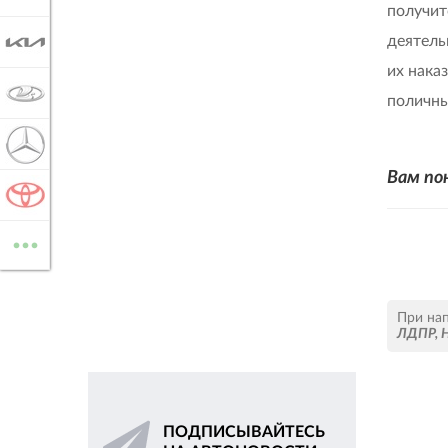
получит
деятель
KIA
их нака
LADA
поличны
MERCEDES-BENZ
Вам по
TOYOTA
...
ВСЕ МАРКИ
При на
ЛДПР
,
ПОДПИСЫВАЙТЕСЬ