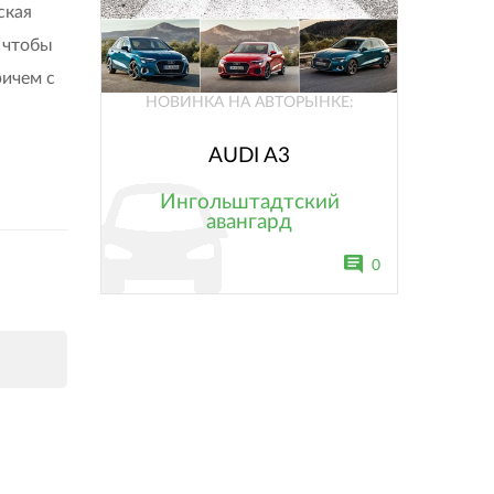
ская
, чтобы
ричем с
НОВИНКА НА АВТОРЫНКЕ:
AUDI A3
Ингольштадтский
авангард
0