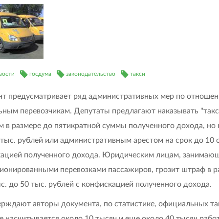
вости
госдума
законодательство
такси
т предусматривает ряд административных мер по отношен
ьным перевозчикам. Депутаты предлагают наказывать "такс
 в размере до пятикратной суммы полученного дохода, но 
 тыс. рублей или административным арестом на срок до 10 с
ацией полученного дохода. Юридическим лицам, занимаю
ионированными перевозками пассажиров, грозит штраф в р
ыс. до 50 тыс. рублей с конфискацией полученного дохода.
ерждают авторы документа, по статистике, официальных та
е насчитывается около 10 тысяч и еще около 40 тысяч рабо