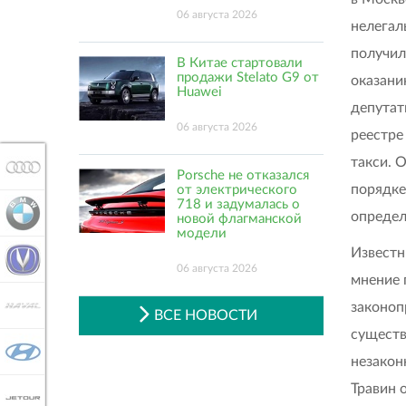
06 августа 2026
нелегал
получил
В Китае стартовали
продажи Stelato G9 от
оказани
Huawei
депутат
06 августа 2026
реестре
такси. 
AUDI
Porsche не отказался
порядке
от электрического
718 и задумалась о
BMW
определ
новой флагманской
модели
Известн
CHANGAN
06 августа 2026
мнение 
HAVAL
законоп
ВСЕ НОВОСТИ
существ
HYUNDAI
незакон
Травин 
JETOUR