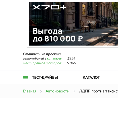
Статистика проекта:
автомобилей в
каталоге:
1354
тест-драйвов и обзоров:
5 366
ТЕСТ-ДРАЙВЫ
КАТАЛОГ
Открыть
Главная
Автоновости
ЛДПР против таксис
меню