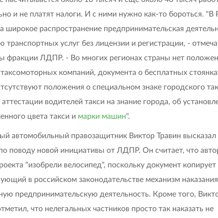
ьно и не платят налоги. И с ними нужно как-то бороться. "В
а широкое распространение предпринимательская деятельн
ю транспортных услуг без лицензии и регистрации, - отмеч
ы фракции ЛДПР. - Во многих регионах страны нет положен
 таксомоторных
компаний, документа о бесплатных стоянка
Отсутствуют положения о специальном знаке городского так
 аттестации водителей такси на знание города, об установл
енного цвета такси и
марки машин
".
ый автомобильный правозащитник Виктор Травин высказал 
по поводу новой инициативы от ЛДПР. Он считает, что авт
роекта "изобрели велосипед", поскольку документ копирует
ующий в российском законодательстве механизм наказания
ную предпринимательскую деятельность. Кроме того, Викт
отметил, что нелегальных частников просто так наказать не