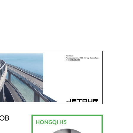
ЛОВ
HONGQI H5