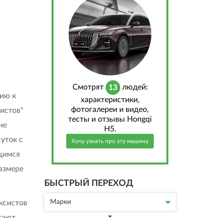
Cмотрят
людей:
13
ию к
характеристики,
фотогалереи и видео,
истов"
тесты и отзывы Hongqi
не
H5.
уток с
Хочу узнать про эту машину
щимся
азмере
БЫСТРЫЙ ПЕРЕХОД
Марки
ксистов
тают